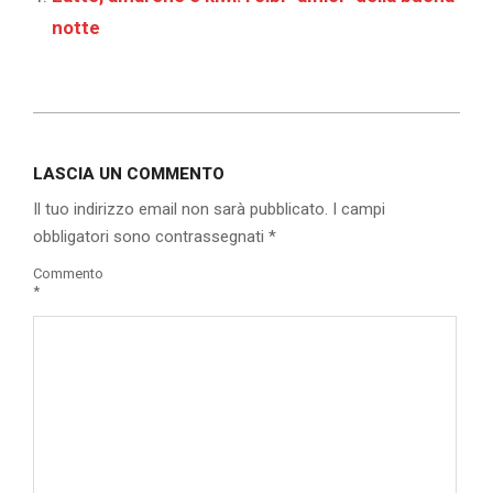
notte
2020-
03-
LASCIA UN COMMENTO
22
Il tuo indirizzo email non sarà pubblicato.
I campi
obbligatori sono contrassegnati
*
Commento
*