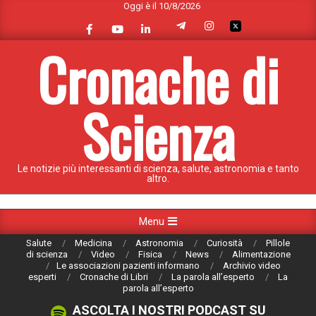
Oggi è il 10/8/2026
Skip
to
content
Cronache di
Scienza
Le notizie più interessanti di scienza, salute, astronomia e tanto
altro.
Primary
Menu
Navigation
Salute
Medicina
Astronomia
Curiosità
Pillole
Menu
di scienza
Video
Fisica
News
Alimentazione
Le associazioni pazienti informano
Archivio video
esperti
Cronache di Libri
La parola all’esperto
La
parola all’esperto
ASCOLTA I NOSTRI PODCAST SU