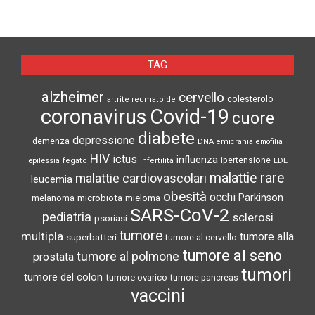
TAG
alzheimer
cervello
colesterolo
artrite reumatoide
coronavirus
Covid-19
cuore
diabete
depressione
demenza
DNA
emicrania
emofilia
HIV
ictus
influenza
epilessia
ipertensione
LDL
fegato
infertilità
malattie rare
malattie cardiovascolari
leucemia
obesità
occhi
microbiota
Parkinson
melanoma
mieloma
SARS-CoV-2
pediatria
sclerosi
psoriasi
tumore
multipla
tumore alla
superbatteri
tumore al cervello
tumore al seno
tumore al polmone
prostata
tumori
tumore del colon
tumore ovarico
tumore pancreas
vaccini