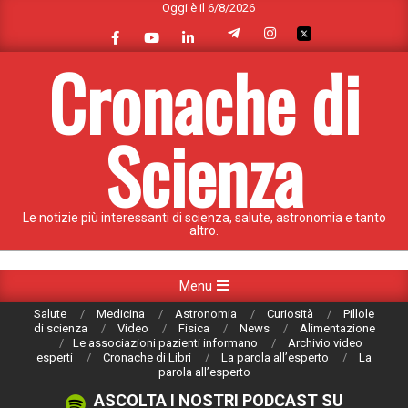
Oggi è il 6/8/2026
Skip
to
content
Cronache di
Scienza
Le notizie più interessanti di scienza, salute, astronomia e tanto
altro.
Primary
Menu
Navigation
Salute
Medicina
Astronomia
Curiosità
Pillole
Menu
di scienza
Video
Fisica
News
Alimentazione
Le associazioni pazienti informano
Archivio video
esperti
Cronache di Libri
La parola all’esperto
La
parola all’esperto
ASCOLTA I NOSTRI PODCAST SU