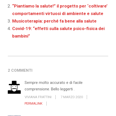
“Piantiamo la salute!” il progetto per ‘coltivare’
comportamenti virtuosi di ambiente e salute
Musicoterapia: perché fa bene alla salute
Covid-19: “effetti sulla salute psico-fisica dei
bambini”
2020-
03-
2 COMMENTI
06
Sempre molto accurato e di facile
comprensione. Bello leggerti .
VIVIANA FRATTINI
7 MARZO 2020
PERMALINK