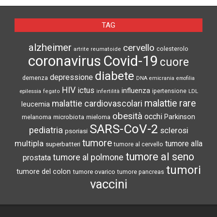
TAG
alzheimer
cervello
colesterolo
artrite reumatoide
coronavirus
Covid-19
cuore
diabete
depressione
demenza
DNA
emicrania
emofilia
HIV
ictus
influenza
epilessia
ipertensione
LDL
fegato
infertilità
malattie rare
malattie cardiovascolari
leucemia
obesità
occhi
microbiota
Parkinson
melanoma
mieloma
SARS-CoV-2
pediatria
sclerosi
psoriasi
tumore
multipla
tumore alla
superbatteri
tumore al cervello
tumore al seno
tumore al polmone
prostata
tumori
tumore del colon
tumore ovarico
tumore pancreas
vaccini