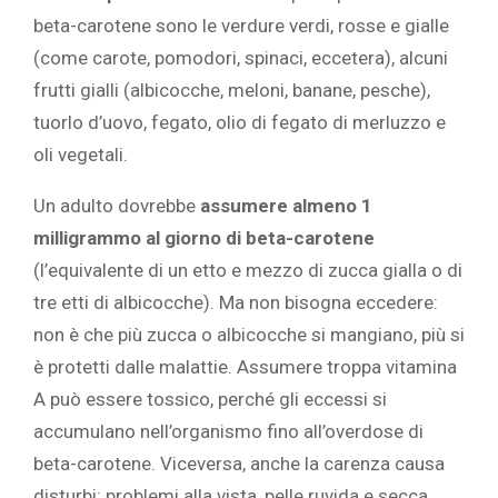
beta-carotene sono le verdure verdi, rosse e gialle
(come carote, pomodori, spinaci, eccetera), alcuni
frutti gialli (albicocche, meloni, banane, pesche),
tuorlo d’uovo, fegato, olio di fegato di merluzzo e
oli vegetali.
Un adulto dovrebbe
assumere almeno 1
milligrammo al giorno di beta-carotene
(l’equivalente di un etto e mezzo di zucca gialla o di
tre etti di albicocche). Ma non bisogna eccedere:
non è che più zucca o albicocche si mangiano, più si
è protetti dalle malattie. Assumere troppa vitamina
A può essere tossico, perché gli eccessi si
accumulano nell’organismo fino all’overdose di
beta-carotene. Viceversa, anche la carenza causa
disturbi: problemi alla vista, pelle ruvida e secca,