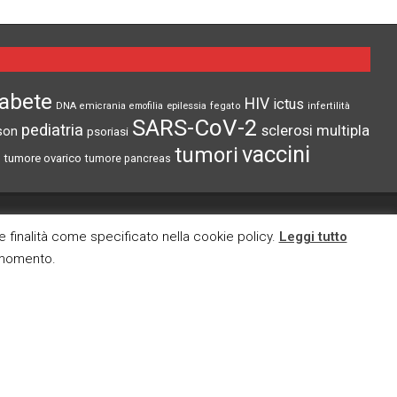
iabete
HIV
ictus
epilessia
DNA
emicrania
emofilia
fegato
infertilità
SARS-CoV-2
pediatria
sclerosi multipla
son
psoriasi
vaccini
tumori
tumore ovarico
tumore pancreas
CI TROVI ANCHE SU
re finalità come specificato nella cookie policy.
Leggi tutto
i momento.
cy
okies
E MAIL