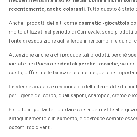
recentemente, anche coloranti
. Tutto questo è stato
Anche i prodotti definiti come
cosmetici-giocattolo
com
molto utilizzati nel periodo di Carnevale, sono prodotti
L’ATTIVIT
fonte di esposizione agli allergeni nei bambini e quindi 
RIVELA LE M
Attenzione anche a chi produce tali prodotti, perché spe
PERSONE 
vietate nei Paesi occidentali perché tossiche
, se non
costo, diffusi nelle bancarelle o nei negozi che importa
Le stesse sostanze responsabili della dermatite da con
per l’igiene del corpo, quali saponi, shampoo, creme e lo
È molto importante ricordare che la dermatite allergica 
all’inquinamento è in aumento, e dovrebbe sempre esser
eczemi recidivanti.