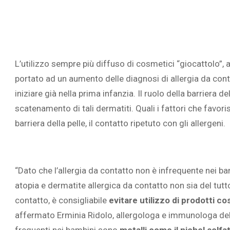
L’utilizzo sempre più diffuso di cosmetici “giocattolo”, 
portato ad un aumento delle diagnosi di allergia da conta
iniziare già nella prima infanzia. Il ruolo della barriera de
scatenamento di tali dermatiti. Quali i fattori che favori
barriera della pelle, il contatto ripetuto con gli allergeni.
“Dato che l’allergia da contatto non è infrequente nei b
atopia e dermatite allergica da contatto non sia del tutto
contatto, è consigliabile
evitare utilizzo di prodotti co
affermato Erminia Ridolo, allergologa e immunologa dell’
frequenti nei bambini sono
metalli come il nichel solfa