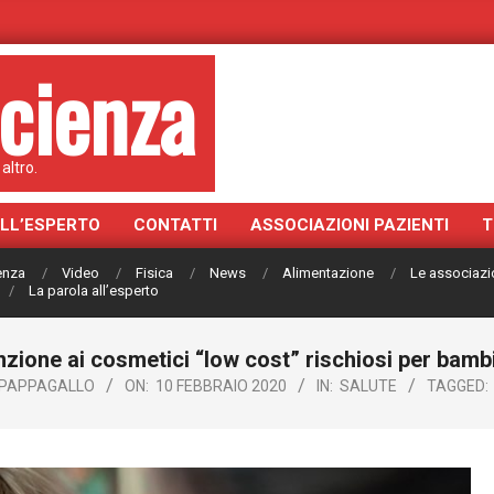
cienza
altro.
ALL’ESPERTO
CONTATTI
ASSOCIAZIONI PAZIENTI
T
ienza
Video
Fisica
News
Alimentazione
Le associazi
La parola all’esperto
enzione ai cosmetici “low cost” rischiosi per bambi
 PAPPAGALLO
ON:
10 FEBBRAIO 2020
IN:
SALUTE
TAGGED: