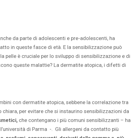
anche da parte di adolescenti e pre-adolescenti, ha
tto in queste fasce di età. E la sensibilizzazione può
lla pelle è cruciale per lo sviluppo di sensibilizzazione e di
scono queste malattie? La dermatite atopica, i difetti di
ambini con dermatite atopica, sebbene la correlazione tra
 chiara, per evitare che si instaurino sensibilizzazioni da
smetici,
che contengano i più comuni sensibilizzanti – ha
università di Parma -. Gli allergeni da contatto più
to, profumi, conservanti, derivati della gomma e, più