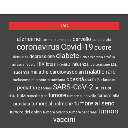
TAG
alzheimer
cervello
colesterolo
artrite reumatoide
coronavirus
Covid-19
cuore
diabete
depressione
demenza
DNA
emicrania
emofilia
HIV
ictus
influenza
epilessia
ipertensione
LDL
fegato
infertilità
malattie rare
malattie cardiovascolari
leucemia
obesità
occhi
microbiota
Parkinson
melanoma
mieloma
SARS-CoV-2
pediatria
sclerosi
psoriasi
tumore
multipla
tumore alla
superbatteri
tumore al cervello
tumore al seno
tumore al polmone
prostata
tumori
tumore del colon
tumore ovarico
tumore pancreas
vaccini