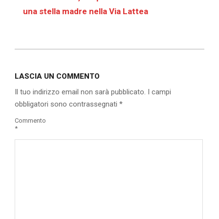
una stella madre nella Via Lattea
2019-
12-
LASCIA UN COMMENTO
16
Il tuo indirizzo email non sarà pubblicato.
I campi
obbligatori sono contrassegnati
*
Commento
*