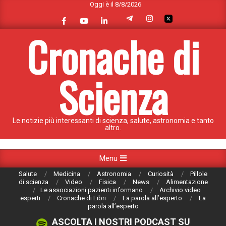
Oggi è il 8/8/2026
Skip
to
content
Cronache di
Scienza
Le notizie più interessanti di scienza, salute, astronomia e tanto
altro.
Primary
Menu
Navigation
Salute
Medicina
Astronomia
Curiosità
Pillole
Menu
di scienza
Video
Fisica
News
Alimentazione
Le associazioni pazienti informano
Archivio video
esperti
Cronache di Libri
La parola all’esperto
La
parola all’esperto
ASCOLTA I NOSTRI PODCAST SU