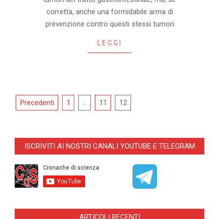
18
corretta, anche una formidabile arma di
prevenzione contro questi stessi tumori
LEGGI
Navigazione
Precedenti
1
…
11
12
articoli
ISCRIVITI AI NOSTRI CANALI YOUTUBE E TELEGRAM
ARTICOLI RECENTI