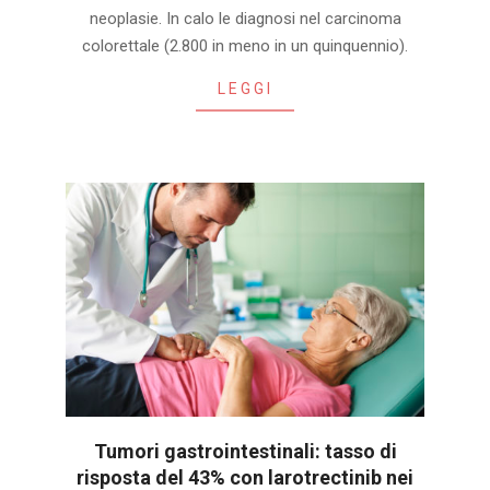
02-
neoplasie. In calo le diagnosi nel carcinoma
15
colorettale (2.800 in meno in un quinquennio).
LEGGI
Tumori gastrointestinali: tasso di
risposta del 43% con larotrectinib nei