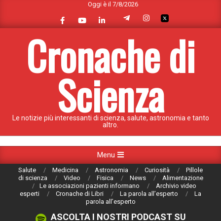
Oggi è il 7/8/2026
Skip
to
content
Cronache di
Scienza
Le notizie più interessanti di scienza, salute, astronomia e tanto
altro.
Primary
Menu
Navigation
Salute
Medicina
Astronomia
Curiosità
Pillole
Menu
di scienza
Video
Fisica
News
Alimentazione
Le associazioni pazienti informano
Archivio video
esperti
Cronache di Libri
La parola all’esperto
La
parola all’esperto
ASCOLTA I NOSTRI PODCAST SU