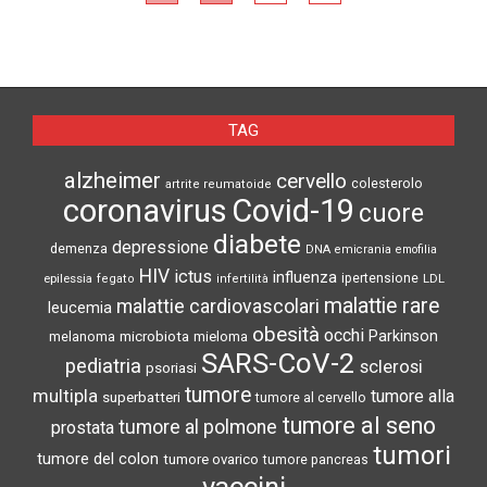
TAG
alzheimer
cervello
colesterolo
artrite reumatoide
coronavirus
Covid-19
cuore
diabete
depressione
demenza
DNA
emicrania
emofilia
HIV
ictus
influenza
epilessia
ipertensione
LDL
fegato
infertilità
malattie rare
malattie cardiovascolari
leucemia
obesità
occhi
microbiota
Parkinson
melanoma
mieloma
SARS-CoV-2
pediatria
sclerosi
psoriasi
tumore
multipla
tumore alla
superbatteri
tumore al cervello
tumore al seno
tumore al polmone
prostata
tumori
tumore del colon
tumore ovarico
tumore pancreas
vaccini