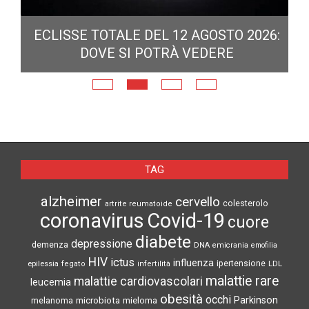
ECLISSE TOTALE DEL 12 AGOSTO 2026:
DOVE SI POTRÀ VEDERE
E
N
TAG
alzheimer
cervello
colesterolo
artrite reumatoide
coronavirus
Covid-19
cuore
diabete
depressione
demenza
DNA
emicrania
emofilia
HIV
ictus
influenza
epilessia
ipertensione
LDL
fegato
infertilità
malattie rare
malattie cardiovascolari
leucemia
obesità
occhi
microbiota
Parkinson
melanoma
mieloma