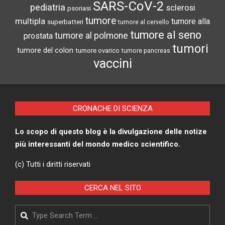
SARS-CoV-2
pediatria
sclerosi
psoriasi
tumore
multipla
tumore alla
superbatteri
tumore al cervello
tumore al seno
tumore al polmone
prostata
tumori
tumore del colon
tumore ovarico
tumore pancreas
vaccini
CRONACHE DI SCIENZA
Lo scopo di questo blog è la divulgazione delle notize
più interessanti del mondo medico scientifico.
(c) Tutti i diritti riservati
CERCA NEL SITO
Search