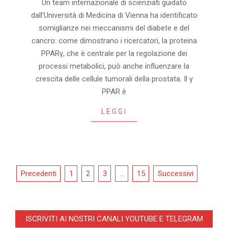
Un team internazionale di scienziati guidato
05-
dall’Università di Medicina di Vienna ha identificato
07
somiglianze nei meccanismi del diabete e del
cancro: come dimostrano i ricercatori, la proteina
PPARγ, che è centrale per la regolazione dei
processi metabolici, può anche influenzare la
crescita delle cellule tumorali della prostata. Il γ
PPAR è
LEGGI
Navigazione
Precedenti
1
2
3
…
15
Successivi
articoli
ISCRIVITI AI NOSTRI CANALI YOUTUBE E TELEGRAM