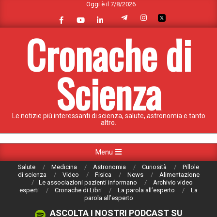
Oggi è il 7/8/2026
Skip
to
content
Cronache di
Scienza
Le notizie più interessanti di scienza, salute, astronomia e tanto
altro.
Primary
Menu
Navigation
Salute
Medicina
Astronomia
Curiosità
Pillole
Menu
di scienza
Video
Fisica
News
Alimentazione
Le associazioni pazienti informano
Archivio video
esperti
Cronache di Libri
La parola all’esperto
La
parola all’esperto
ASCOLTA I NOSTRI PODCAST SU