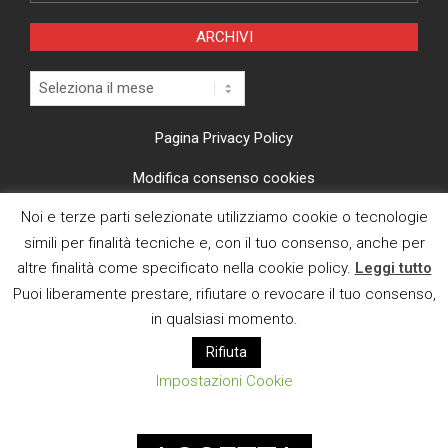
ARCHIVI
Archivi
Pagina Privacy Policy
Modifica consenso cookies
Noi e terze parti selezionate utilizziamo cookie o tecnologie
CI TROVI ANCHE SU
simili per finalità tecniche e, con il tuo consenso, anche per
altre finalità come specificato nella cookie policy.
Leggi tutto
Puoi liberamente prestare, rifiutare o revocare il tuo consenso,
in qualsiasi momento.
Rifiuta
E MAIL
Impostazioni Cookie
Designed using
Magazine News Byte
. Powered by
WordPress
.