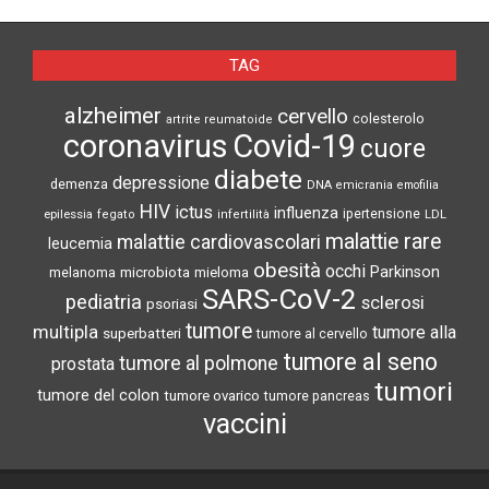
TAG
alzheimer
cervello
colesterolo
artrite reumatoide
coronavirus
Covid-19
cuore
diabete
depressione
demenza
DNA
emicrania
emofilia
HIV
ictus
influenza
epilessia
ipertensione
LDL
fegato
infertilità
malattie rare
malattie cardiovascolari
leucemia
obesità
occhi
microbiota
Parkinson
melanoma
mieloma
SARS-CoV-2
pediatria
sclerosi
psoriasi
tumore
multipla
tumore alla
superbatteri
tumore al cervello
tumore al seno
tumore al polmone
prostata
tumori
tumore del colon
tumore ovarico
tumore pancreas
vaccini