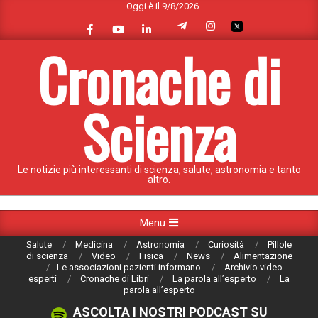
Oggi è il 9/8/2026
Skip
to
content
Cronache di
Scienza
Le notizie più interessanti di scienza, salute, astronomia e tanto
altro.
Primary
Menu
Navigation
Salute
Medicina
Astronomia
Curiosità
Pillole
Menu
di scienza
Video
Fisica
News
Alimentazione
Le associazioni pazienti informano
Archivio video
esperti
Cronache di Libri
La parola all’esperto
La
parola all’esperto
ASCOLTA I NOSTRI PODCAST SU