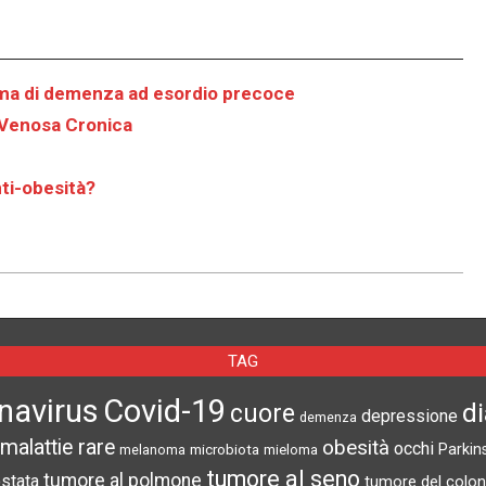
forma di demenza ad esordio precoce
 Venosa Cronica
ti-obesità?
TAG
navirus
Covid-19
d
cuore
depressione
demenza
malattie rare
obesità
occhi
microbiota
Parkin
melanoma
mieloma
tumore al seno
tumore al polmone
ostata
tumore del colon