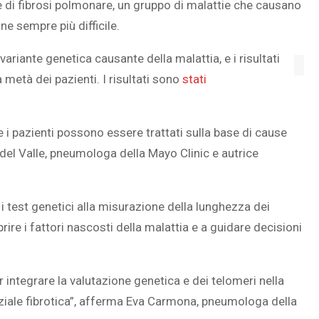
 di
fibrosi polmonare, un gruppo di malattie che causano
ne sempre più difficile.
ariante genetica causante della malattia, e i risultati
SOVRAPPESO E OBESIT
 metà dei pazienti. I risultati sono
stati
À CEREBRALE
INFANTILE ASSOCIATI A
ELODIE CHE LE
ASSENZA DI FIGLI IN ET
IMMAGINANO
ADULTA
e i pazienti possono essere trattati sulla base di cause
del Valle, pneumologa della Mayo Clinic e autrice
 i test genetici alla misurazione della lunghezza dei
ire i fattori nascosti della malattia e a guidare decisioni
integrare la valutazione genetica e dei telomeri nella
iale fibrotica”, afferma
Eva Carmona, pneumologa della