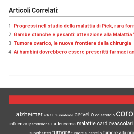
Articoli Correlati:
Progressi nell studio della malattia di Pick, rara 
Gambe stanche e pesanti: attenzione alla Malattia
Tumore ovarico, le nuove frontiere della chirurgia
Ai bambini dovrebbero essere prescritti farmaci an
2026-
07-
08
coro
alzheimer
cervello
colesterolo
artrite reumatoide
malattie cardiovascolari
influenza
leucemia
ipertensione
LDL
tumore
tumore alla pr
superbatteri
tumore al cervello