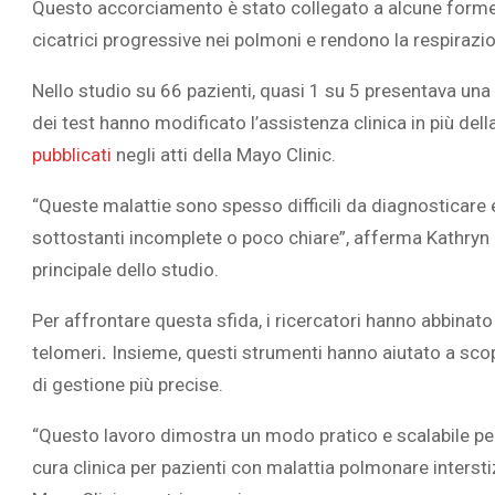
Questo accorciamento è stato collegato a alcune forme
cicatrici progressive nei polmoni e rendono la respirazio
Nello studio su 66 pazienti, quasi 1 su 5 presentava una v
dei test hanno modificato l’assistenza clinica in più della
L’ATTIVIT
pubblicati
negli atti della Mayo Clinic.
RIVELA LE M
PERSONE 
“Queste malattie sono
spesso difficili da diagnosticare
sottostanti incomplete o poco chiare”, afferma
Kathryn 
principale dello studio.
Per affrontare questa sfida, i ricercatori hanno abbinato
telomeri
.
Insieme, questi strumenti hanno aiutato a scopr
di gestione più precise.
“Questo lavoro dimostra un modo pratico e scalabile per 
cura clinica per pazienti con malattia polmonare interstiz