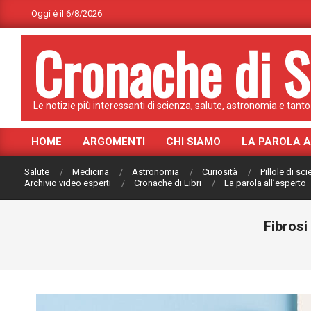
Skip
Oggi è il 6/8/2026
to
Cronache di S
content
Le notizie più interessanti di scienza, salute, astronomia e tanto 
HOME
ARGOMENTI
CHI SIAMO
LA PAROLA 
Primary
Navigation
Salute
Medicina
Astronomia
Curiosità
Pillole di sc
Menu
Archivio video esperti
Cronache di Libri
La parola all’esperto
Fibrosi