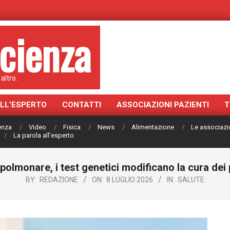
cienza
altro.
ALL’ESPERTO
CONTATTI
ASSOCIAZIONI PAZIENTI
T
ienza
Video
Fisica
News
Alimentazione
Le associazi
La parola all’esperto
 polmonare, i test genetici modificano la cura dei 
BY:
REDAZIONE
ON:
8 LUGLIO 2026
IN:
SALUTE