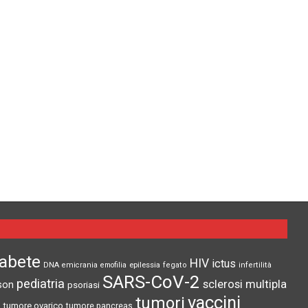
iabete
HIV
ictus
epilessia
DNA
emicrania
emofilia
fegato
infertilità
SARS-CoV-2
pediatria
sclerosi multipla
son
psoriasi
vaccini
tumori
tumore ovarico
tumore pancreas