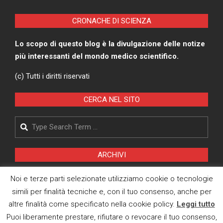
CRONACHE DI SCIENZA
Lo scopo di questo blog è la divulgazione delle notize
più interessanti del mondo medico scientifico.
(c) Tutti i diritti riservati
CERCA NEL SITO
Search
ARCHIVI
Archivi
Noi e terze parti selezionate utilizziamo cookie o tecnologie
simili per finalità tecniche e, con il tuo consenso, anche per
altre finalità come specificato nella cookie policy.
Leggi tutto
Pagina Privacy Policy
Puoi liberamente prestare, rifiutare o revocare il tuo consenso,