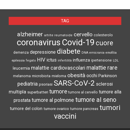
TAG
alzheimer
cervello
colesterolo
artrite reumatoide
coronavirus
Covid-19
cuore
diabete
depressione
demenza
DNA
emicrania
emofilia
HIV
ictus
influenza
epilessia
ipertensione
LDL
fegato
infertilità
malattie rare
malattie cardiovascolari
leucemia
obesità
occhi
microbiota
Parkinson
melanoma
mieloma
SARS-CoV-2
pediatria
sclerosi
psoriasi
tumore
multipla
tumore alla
superbatteri
tumore al cervello
tumore al seno
tumore al polmone
prostata
tumori
tumore del colon
tumore ovarico
tumore pancreas
vaccini