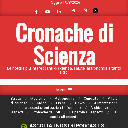
Oggi è il 9/8/2026
Skip
to
content
Cronache di
Scienza
Le notizie più interessanti di scienza, salute, astronomia e tanto
altro.
Primary
Menu
Navigation
Salute
Medicina
Astronomia
Curiosità
Pillole
Menu
di scienza
Video
Fisica
News
Alimentazione
Le associazioni pazienti informano
Archivio video
esperti
Cronache di Libri
La parola all’esperto
La
parola all’esperto
ASCOLTA I NOSTRI PODCAST SU