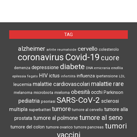
TAG
alzheimer
cervello
colesterolo
artrite reumatoide
coronavirus
Covid-19
cuore
diabete
depressione
demenza
DNA
emicrania
emofilia
HIV
ictus
influenza
epilessia
ipertensione
LDL
fegato
infertilità
malattie rare
malattie cardiovascolari
leucemia
obesità
occhi
microbiota
Parkinson
melanoma
mieloma
SARS-CoV-2
pediatria
sclerosi
psoriasi
tumore
multipla
tumore alla
superbatteri
tumore al cervello
tumore al seno
tumore al polmone
prostata
tumori
tumore del colon
tumore ovarico
tumore pancreas
vaccini