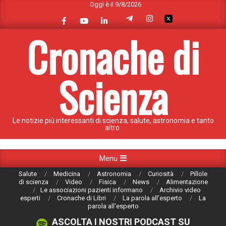
Oggi è il 9/8/2026
Skip
to
content
Cronache di
Scienza
Le notizie più interessanti di scienza, salute, astronomia e tanto
altro.
Primary
Menu
Navigation
Salute
Medicina
Astronomia
Curiosità
Pillole
Menu
di scienza
Video
Fisica
News
Alimentazione
Le associazioni pazienti informano
Archivio video
esperti
Cronache di Libri
La parola all’esperto
La
parola all’esperto
ASCOLTA I NOSTRI PODCAST SU