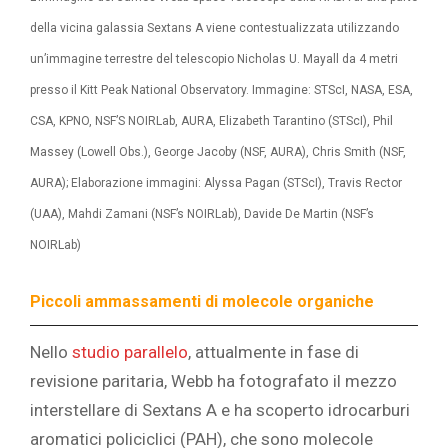
della vicina galassia Sextans A viene contestualizzata utilizzando
un’immagine terrestre del telescopio Nicholas U. Mayall da 4 metri
presso il Kitt Peak National Observatory. Immagine: STScI, NASA, ESA,
CSA, KPNO, NSF’S NOIRLab, AURA, Elizabeth Tarantino (STScI), Phil
Massey (Lowell Obs.), George Jacoby (NSF, AURA), Chris Smith (NSF,
AURA); Elaborazione immagini: Alyssa Pagan (STScI), Travis Rector
(UAA), Mahdi Zamani (NSF’s NOIRLab), Davide De Martin (NSF’s
NOIRLab)
Piccoli ammassamenti di molecole organiche
Nello
studio parallelo
, attualmente in fase di
revisione paritaria, Webb ha fotografato il mezzo
interstellare di Sextans A e ha scoperto idrocarburi
aromatici policiclici (PAH), che sono molecole