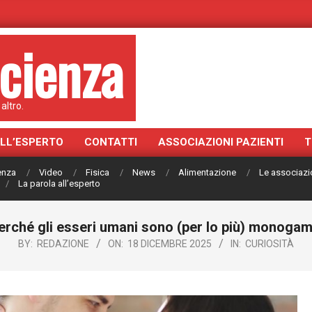
cienza
altro.
ALL’ESPERTO
CONTATTI
ASSOCIAZIONI PAZIENTI
T
ienza
Video
Fisica
News
Alimentazione
Le associazi
La parola all’esperto
erché gli esseri umani sono (per lo più) monogam
BY:
REDAZIONE
ON:
18 DICEMBRE 2025
IN:
CURIOSITÀ