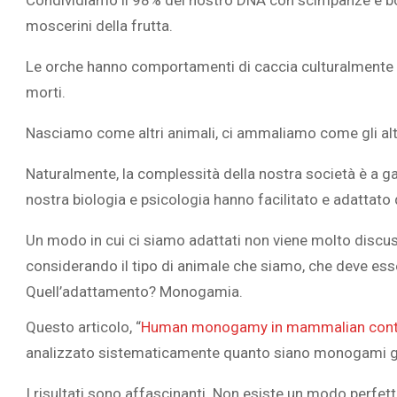
Condividiamo il 98% del nostro DNA con scimpanzé e bon
moscerini della frutta.
Le orche hanno comportamenti di caccia culturalmente 
morti.
L’ATTIVIT
Nasciamo come altri animali, ci ammaliamo come gli altr
RIVELA LE M
PERSONE 
Naturalmente, la complessità della nostra società è a gala
nostra biologia e psicologia hanno facilitato e adattat
Un modo in cui ci siamo adattati non viene molto discuss
considerando il tipo di animale che siamo, che deve ess
Quell’adattamento? Monogamia.
Questo articolo, “
Human monogamy in mammalian cont
analizzato sistematicamente quanto siano monogami gli
I risultati sono affascinanti. Non esiste un modo perfet