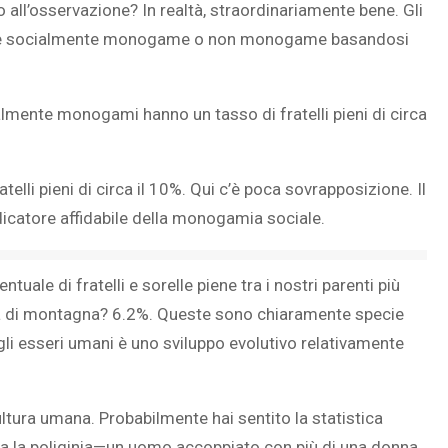
 all’osservazione? In realtà, straordinariamente bene. Gli
come socialmente monogame o non monogame basandosi
lmente monogami hanno un tasso di fratelli pieni di circa
li pieni di circa il 10%. Qui c’è poca sovrapposizione. Il
dicatore affidabile della monogamia sociale.
uale di fratelli e sorelle piene tra i nostri parenti più
lla di montagna? 6.2%. Queste sono chiaramente specie
 esseri umani è uno sviluppo evolutivo relativamente
tura umana. Probabilmente hai sentito la statistica
eva la poliginia—un uomo accoppiato con più di una donna