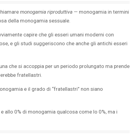
chiamare
monogamia riproduttiva
— monogamia in termini
 cosa della monogamia sessuale.
vviamente capire che gli esseri umani moderni con
ose, e
gli studi suggeriscono
che anche gli antichi esseri
una che si accoppia per un periodo prolungato ma prende
rebbe fratellastri.
nogamia e il grado di “fratellastri” non siano
%, e allo 0% di monogamia qualcosa come lo 0%, ma i