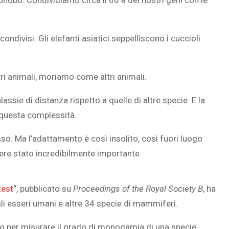
obo. Condividiamo circa il 60% dei nostri geni con le
condivisi.
Gli elefanti asiatici seppelliscono i cuccioli
SOVRAPPESO E OBESIT
À CEREBRALE
INFANTILE ASSOCIATI A
i animali, moriamo come altri animali.
ELODIE CHE LE
ASSENZA DI FIGLI IN ET
IMMAGINANO
ADULTA
ssie di distanza rispetto a quelle di altre specie. E la
o questa complessità.
o. Ma l’adattamento è così insolito, così fuori luogo
ere stato incredibilmente importante.
est
“, pubblicato su
Proceedings of the Royal Society B
, ha
 esseri umani e altre 34 specie di mammiferi.
to per misurare il grado di monogamia di una specie.