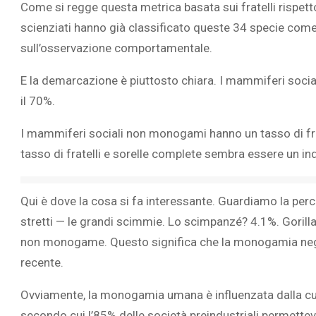
Come si regge questa metrica basata sui fratelli rispetto
scienziati hanno già classificato queste 34 specie 
sull’osservazione comportamentale.
E la demarcazione è piuttosto chiara. I mammiferi socia
il 70%.
I mammiferi sociali non monogami hanno un tasso di fratel
tasso di fratelli e sorelle complete sembra essere un in
Qui è dove la cosa si fa interessante. Guardiamo la percent
stretti — le grandi scimmie. Lo scimpanzé? 4.1%. Gori
non monogame. Questo significa che la monogamia negli
recente.
Ovviamente, la monogamia umana è influenzata dalla cul
secondo cui
l’85% delle società preindustriali permett