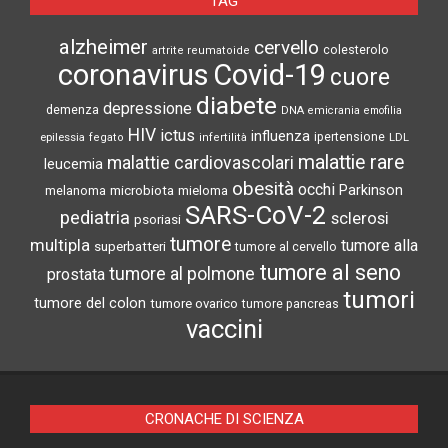
TAG
alzheimer
cervello
colesterolo
artrite reumatoide
coronavirus
Covid-19
cuore
diabete
depressione
demenza
DNA
emicrania
emofilia
HIV
ictus
influenza
epilessia
ipertensione
LDL
fegato
infertilità
malattie rare
malattie cardiovascolari
leucemia
obesità
occhi
microbiota
Parkinson
melanoma
mieloma
SARS-CoV-2
pediatria
sclerosi
psoriasi
tumore
multipla
tumore alla
superbatteri
tumore al cervello
tumore al seno
tumore al polmone
prostata
tumori
tumore del colon
tumore ovarico
tumore pancreas
vaccini
CRONACHE DI SCIENZA