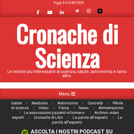
Oggi è il 6/8/2026
Skip
to
content
Cronache di
Scienza
Le notizie più interessanti di scienza, salute, astronomia e tanto
altro.
Primary
Menu
Navigation
Salute
Medicina
Astronomia
Curiosità
Pillole
Menu
di scienza
Video
Fisica
News
Alimentazione
Le associazioni pazienti informano
Archivio video
esperti
Cronache di Libri
La parola all’esperto
La
parola all’esperto
ASCOLTA I NOSTRI PODCAST SU