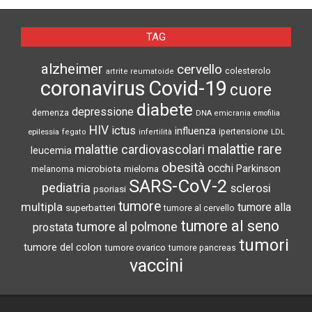
TAG
alzheimer
cervello
colesterolo
artrite reumatoide
coronavirus
Covid-19
cuore
diabete
depressione
demenza
DNA
emicrania
emofilia
HIV
ictus
influenza
epilessia
ipertensione
LDL
fegato
infertilità
malattie rare
malattie cardiovascolari
leucemia
obesità
occhi
microbiota
Parkinson
melanoma
mieloma
SARS-CoV-2
pediatria
sclerosi
psoriasi
tumore
multipla
tumore alla
superbatteri
tumore al cervello
tumore al seno
tumore al polmone
prostata
tumori
tumore del colon
tumore ovarico
tumore pancreas
vaccini