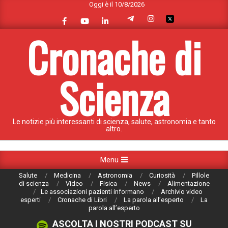
Oggi è il 10/8/2026
Skip
to
content
Cronache di
Scienza
Le notizie più interessanti di scienza, salute, astronomia e tanto
altro.
Primary
Menu
Navigation
Salute
Medicina
Astronomia
Curiosità
Pillole
Menu
di scienza
Video
Fisica
News
Alimentazione
Le associazioni pazienti informano
Archivio video
esperti
Cronache di Libri
La parola all’esperto
La
parola all’esperto
ASCOLTA I NOSTRI PODCAST SU