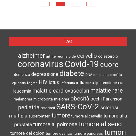
N
TAG
alzheimer
cervello
colesterolo
artrite reumatoide
coronavirus
Covid-19
cuore
diabete
depressione
demenza
DNA
emicrania
emofilia
HIV
ictus
influenza
epilessia
ipertensione
LDL
fegato
infertilità
malattie rare
malattie cardiovascolari
leucemia
obesità
occhi
microbiota
Parkinson
melanoma
mieloma
SARS-CoV-2
pediatria
sclerosi
psoriasi
tumore
multipla
tumore alla
superbatteri
tumore al cervello
tumore al seno
tumore al polmone
prostata
tumori
tumore del colon
tumore ovarico
tumore pancreas