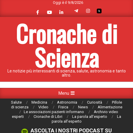
Oggi è il 9/8/2026
Skip
to
content
Cronache di
Scienza
Le notizie più interessanti di scienza, salute, astronomia e tanto
altro.
Primary
Menu
Navigation
Salute
Medicina
Astronomia
Curiosità
Pillole
Menu
di scienza
Video
Fisica
News
Alimentazione
Le associazioni pazienti informano
Archivio video
esperti
Cronache di Libri
La parola all’esperto
La
parola all’esperto
ASCOLTA I NOSTRI PODCAST SU