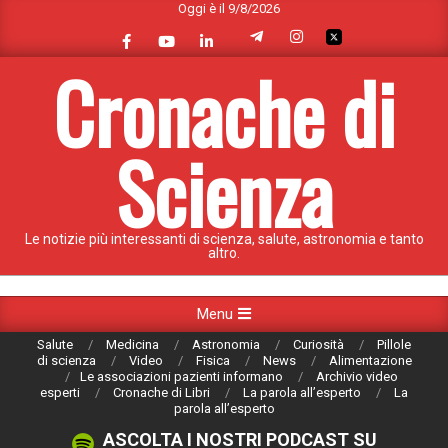
Oggi è il 9/8/2026
Skip
to
content
Cronache di
Scienza
Le notizie più interessanti di scienza, salute, astronomia e tanto
altro.
Primary
Menu
Navigation
Salute
Medicina
Astronomia
Curiosità
Pillole
Menu
di scienza
Video
Fisica
News
Alimentazione
Le associazioni pazienti informano
Archivio video
esperti
Cronache di Libri
La parola all’esperto
La
parola all’esperto
ASCOLTA I NOSTRI PODCAST SU