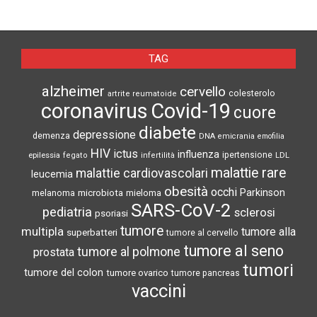
TAG
alzheimer
cervello
colesterolo
artrite reumatoide
coronavirus
Covid-19
cuore
diabete
depressione
demenza
DNA
emicrania
emofilia
HIV
ictus
influenza
epilessia
ipertensione
LDL
fegato
infertilità
malattie rare
malattie cardiovascolari
leucemia
obesità
occhi
microbiota
Parkinson
melanoma
mieloma
SARS-CoV-2
pediatria
sclerosi
psoriasi
tumore
multipla
tumore alla
superbatteri
tumore al cervello
tumore al seno
tumore al polmone
prostata
tumori
tumore del colon
tumore ovarico
tumore pancreas
vaccini