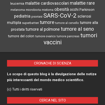
malattie rare
malattie cardiovascolari
leucemia
obesità
occhi
microbiota
Parkinson
melanoma
mieloma
SARS-CoV-2
pediatria
sclerosi
psoriasi
tumore
multipla
tumore alla
superbatteri
tumore al cervello
tumore al seno
tumore al polmone
prostata
tumori
tumore del colon
tumore ovarico
tumore pancreas
vaccini
CRONACHE DI SCIENZA
Lo scopo di questo blog è la divulgazione delle notize
più interessanti del mondo medico scientifico.
(c) Tutti i diritti riservati
CERCA NEL SITO