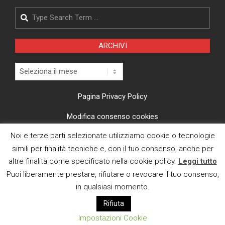
Search
ARCHIVI
Archivi
Pagina Privacy Policy
Modifica consenso cookies
Noi e terze parti selezionate utilizziamo cookie o tecnologie
CI TROVI ANCHE SU
simili per finalità tecniche e, con il tuo consenso, anche per
altre finalità come specificato nella cookie policy.
Leggi tutto
Puoi liberamente prestare, rifiutare o revocare il tuo consenso,
in qualsiasi momento.
Rifiuta
E MAIL
Impostazioni Cookie