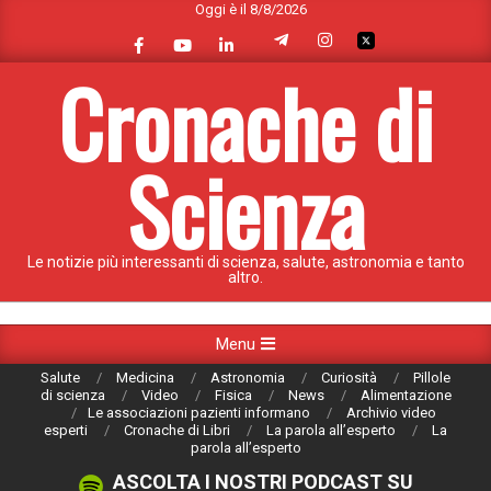
Oggi è il 8/8/2026
Skip
to
content
Cronache di
Scienza
Le notizie più interessanti di scienza, salute, astronomia e tanto
altro.
Primary
Menu
Navigation
Salute
Medicina
Astronomia
Curiosità
Pillole
Menu
di scienza
Video
Fisica
News
Alimentazione
Le associazioni pazienti informano
Archivio video
esperti
Cronache di Libri
La parola all’esperto
La
parola all’esperto
ASCOLTA I NOSTRI PODCAST SU