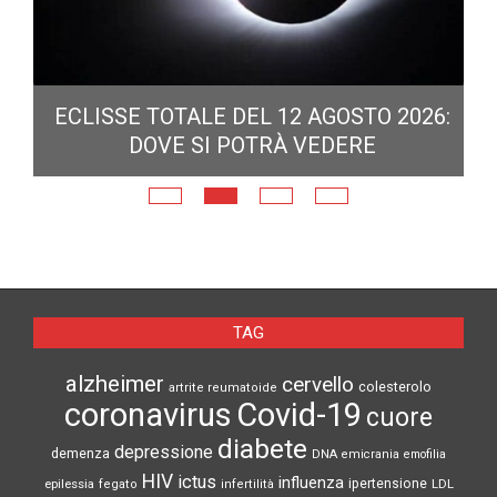
ECLISSE TOTALE DEL 12 AGOSTO 2026:
DOVE SI POTRÀ VEDERE
E
N
TAG
alzheimer
cervello
colesterolo
artrite reumatoide
coronavirus
Covid-19
cuore
diabete
depressione
demenza
DNA
emicrania
emofilia
HIV
ictus
influenza
epilessia
ipertensione
LDL
fegato
infertilità