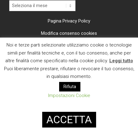
Archivi
Pagina Privacy Policy
Modifica consenso cookies
Noi e terze parti selezionate utilizziamo cookie o tecnologie
CI TROVI ANCHE SU
simili per finalità tecniche e, con il tuo consenso, anche per
altre finalità come specificato nella cookie policy.
Leggi tutto
Puoi liberamente prestare, rifiutare o revocare il tuo consenso,
in qualsiasi momento.
Rifiuta
E MAIL
Impostazioni Cookie
Designed using
Magazine News Byte
. Powered by
WordPress
.
ACCETTA