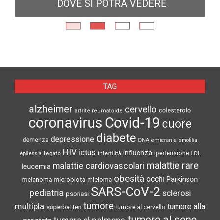
DOVE SI POTRÀ VEDERE
E
N
TAG
alzheimer
cervello
colesterolo
artrite reumatoide
coronavirus
Covid-19
cuore
diabete
depressione
demenza
DNA
emicrania
emofilia
HIV
ictus
influenza
epilessia
ipertensione
LDL
fegato
infertilità
malattie rare
malattie cardiovascolari
leucemia
obesità
occhi
microbiota
Parkinson
melanoma
mieloma
SARS-CoV-2
pediatria
sclerosi
psoriasi
tumore
multipla
tumore alla
superbatteri
tumore al cervello
tumore al seno