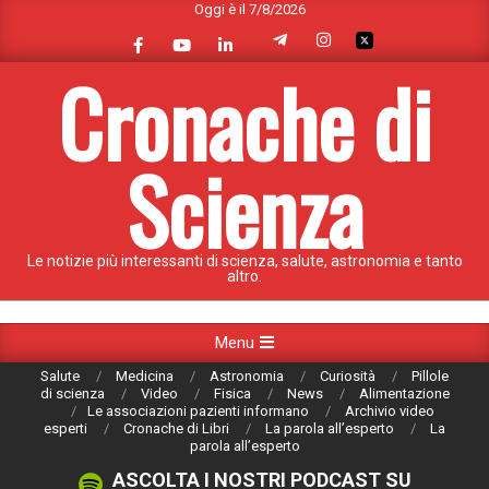
Oggi è il 7/8/2026
Skip
to
content
Cronache di
Scienza
Le notizie più interessanti di scienza, salute, astronomia e tanto
altro.
Primary
Menu
Navigation
Salute
Medicina
Astronomia
Curiosità
Pillole
Menu
di scienza
Video
Fisica
News
Alimentazione
Le associazioni pazienti informano
Archivio video
esperti
Cronache di Libri
La parola all’esperto
La
parola all’esperto
ASCOLTA I NOSTRI PODCAST SU