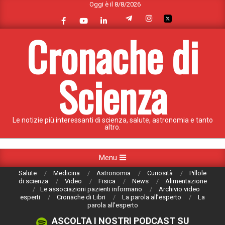
Oggi è il 8/8/2026
Skip
to
content
Cronache di
Scienza
Le notizie più interessanti di scienza, salute, astronomia e tanto
altro.
Primary
Menu
Navigation
Salute
Medicina
Astronomia
Curiosità
Pillole
Menu
di scienza
Video
Fisica
News
Alimentazione
Le associazioni pazienti informano
Archivio video
esperti
Cronache di Libri
La parola all’esperto
La
parola all’esperto
ASCOLTA I NOSTRI PODCAST SU