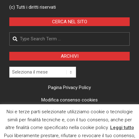
(c) Tutti i diritti riservati
CERCA NEL SITO
Search
ARCHIVI
Archivi
Pagina Privacy Policy
Modifica consenso cookies
Noi e terze parti selezionate utilizziamo cookie o tecnologie
CI TROVI ANCHE SU
simili per finalità tecniche e, con il tuo consenso, anche per
altre finalità come specificato nella cookie policy.
Leggi tutto
Puoi liberamente prestare, rifiutare o revocare il tuo consenso,