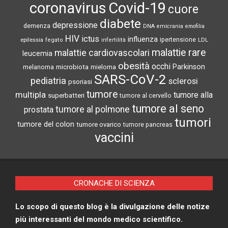
coronavirus
Covid-19
cuore
diabete
depressione
demenza
DNA
emicrania
emofilia
HIV
ictus
influenza
epilessia
ipertensione
LDL
fegato
infertilità
malattie rare
malattie cardiovascolari
leucemia
obesità
occhi
microbiota
Parkinson
melanoma
mieloma
SARS-CoV-2
pediatria
sclerosi
psoriasi
tumore
multipla
tumore alla
superbatteri
tumore al cervello
tumore al seno
tumore al polmone
prostata
tumori
tumore del colon
tumore ovarico
tumore pancreas
vaccini
CRONACHE DI SCIENZA
Lo scopo di questo blog è la divulgazione delle notize
più interessanti del mondo medico scientifico.