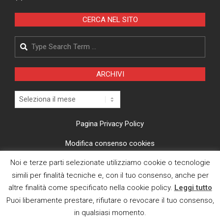
CERCA NEL SITO
Search
ARCHIVI
Archivi
Pagina Privacy Policy
Modifica consenso cookies
Noi e terze parti selezionate utilizziamo cookie o tecnologie
CI TROVI ANCHE SU
simili per finalità tecniche e, con il tuo consenso, anche per
altre finalità come specificato nella cookie policy.
Leggi tutto
Puoi liberamente prestare, rifiutare o revocare il tuo consenso,
in qualsiasi momento.