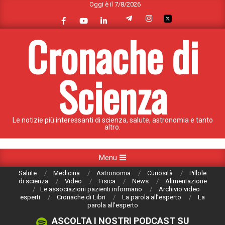
Oggi è il 7/8/2026
Skip
to
content
Cronache di
Scienza
Le notizie più interessanti di scienza, salute, astronomia e tanto
altro.
Primary
Menu
Navigation
Salute
Medicina
Astronomia
Curiosità
Pillole
Menu
di scienza
Video
Fisica
News
Alimentazione
Le associazioni pazienti informano
Archivio video
esperti
Cronache di Libri
La parola all’esperto
La
parola all’esperto
ASCOLTA I NOSTRI PODCAST SU