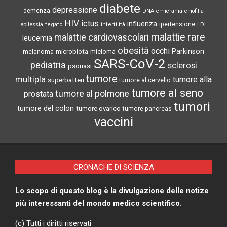
diabete
depressione
demenza
DNA
emicrania
emofilia
HIV
ictus
influenza
epilessia
ipertensione
LDL
fegato
infertilità
malattie rare
malattie cardiovascolari
leucemia
obesità
occhi
microbiota
Parkinson
melanoma
mieloma
SARS-CoV-2
pediatria
sclerosi
psoriasi
tumore
multipla
tumore alla
superbatteri
tumore al cervello
tumore al seno
tumore al polmone
prostata
tumori
tumore del colon
tumore ovarico
tumore pancreas
vaccini
CRONACHE DI SCIENZA
Lo scopo di questo blog è la divulgazione delle notize
più interessanti del mondo medico scientifico.
(c) Tutti i diritti riservati