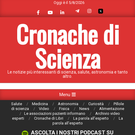
Oggi è il 5/8/2026
Skip
to
content
Cronache di
Scienza
Le notizie più interessanti di scienza, salute, astronomia e tanto
altro.
Primary
Menu
Navigation
Salute
Medicina
Astronomia
Curiosità
Pillole
Menu
di scienza
Video
Fisica
News
Alimentazione
Le associazioni pazienti informano
Archivio video
esperti
Cronache di Libri
La parola all’esperto
La
parola all’esperto
ASCOLTA I NOSTRI PODCAST SU