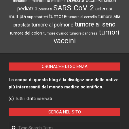
obesità
occhi
microbiota
Parkinson
melanoma
mieloma
SARS-CoV-2
pediatria
sclerosi
psoriasi
tumore
multipla
tumore alla
superbatteri
tumore al cervello
tumore al seno
tumore al polmone
prostata
tumori
tumore del colon
tumore ovarico
tumore pancreas
vaccini
CRONACHE DI SCIENZA
Lo scopo di questo blog è la divulgazione delle notize
più interessanti del mondo medico scientifico.
(c) Tutti i diritti riservati
CERCA NEL SITO
Search