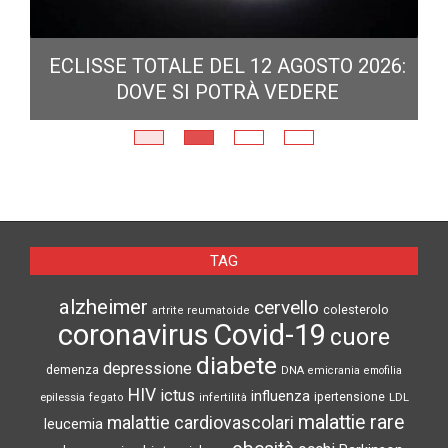
ECLISSE TOTALE DEL 12 AGOSTO 2026:
DOVE SI POTRÀ VEDERE
E
N
TAG
alzheimer
cervello
colesterolo
artrite reumatoide
coronavirus
Covid-19
cuore
diabete
depressione
demenza
DNA
emicrania
emofilia
HIV
ictus
influenza
epilessia
ipertensione
LDL
fegato
infertilità
malattie rare
malattie cardiovascolari
leucemia