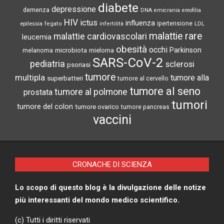
diabete
depressione
demenza
DNA
emicrania
emofilia
HIV
ictus
influenza
epilessia
ipertensione
LDL
fegato
infertilità
malattie rare
malattie cardiovascolari
leucemia
obesità
occhi
microbiota
Parkinson
melanoma
mieloma
SARS-CoV-2
pediatria
sclerosi
psoriasi
tumore
multipla
tumore alla
superbatteri
tumore al cervello
tumore al seno
tumore al polmone
prostata
tumori
tumore del colon
tumore ovarico
tumore pancreas
vaccini
CRONACHE DI SCIENZA
Lo scopo di questo blog è la divulgazione delle notize
più interessanti del mondo medico scientifico.
(c) Tutti i diritti riservati