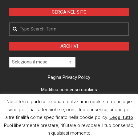
CERCA NEL SITO
Search
ARCHIVI
Archivi
Pagina Privacy Policy
Modifica consenso cookies
Noi e terze parti selezionate utilizziamo cookie o tecnologie
CI TROVI ANCHE SU
simili per finalità tecniche e, con il tuo consenso, anche per
altre finalità come specificato nella cookie policy.
Leggi tutto
Puoi liberamente prestare, rifiutare o revocare il tuo consenso,
in qualsiasi momento.