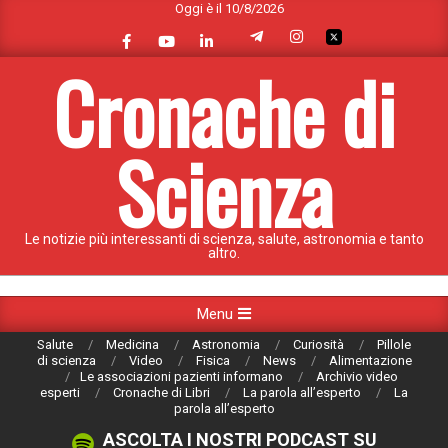
Oggi è il 10/8/2026
Skip
to
content
Cronache di
Scienza
Le notizie più interessanti di scienza, salute, astronomia e tanto
altro.
Primary
Menu
Navigation
Salute
Medicina
Astronomia
Curiosità
Pillole
Menu
di scienza
Video
Fisica
News
Alimentazione
Le associazioni pazienti informano
Archivio video
esperti
Cronache di Libri
La parola all’esperto
La
parola all’esperto
ASCOLTA I NOSTRI PODCAST SU