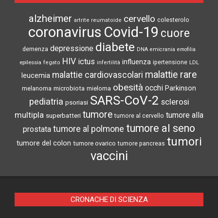
alzheimer
cervello
colesterolo
artrite reumatoide
coronavirus
Covid-19
cuore
diabete
depressione
demenza
DNA
emicrania
emofilia
HIV
ictus
influenza
epilessia
ipertensione
LDL
fegato
infertilità
malattie rare
malattie cardiovascolari
leucemia
obesità
occhi
microbiota
Parkinson
melanoma
mieloma
SARS-CoV-2
pediatria
sclerosi
psoriasi
tumore
multipla
tumore alla
superbatteri
tumore al cervello
tumore al seno
tumore al polmone
prostata
tumori
tumore del colon
tumore ovarico
tumore pancreas
vaccini
CRONACHE DI SCIENZA