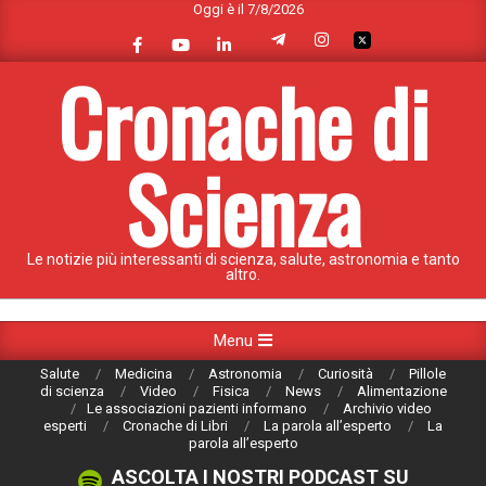
Oggi è il 7/8/2026
Skip
to
content
Cronache di
Scienza
Le notizie più interessanti di scienza, salute, astronomia e tanto
altro.
Primary
Menu
Navigation
Salute
Medicina
Astronomia
Curiosità
Pillole
Menu
di scienza
Video
Fisica
News
Alimentazione
Le associazioni pazienti informano
Archivio video
esperti
Cronache di Libri
La parola all’esperto
La
parola all’esperto
ASCOLTA I NOSTRI PODCAST SU