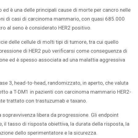
ed è una delle principali cause di morte per cancro nelle
lioni di casi di carcinoma mammario, con quasi 685.000
ncro al seno è considerato HER2 positivo.
 delle cellule di molti tipi di tumore, tra cui quello
spressione di HER2 può verificarsi come conseguenza di
ione ed è spesso associata ad una malattia aggressiva
ase 3, head-to-head, randomizzato, in aperto, che valuta
ispetto a T-DM1 in pazienti con carcinoma mammario HER2-
te trattato con trastuzumab e taxano.
a sopravvivenza libera da progressione. Gli endpoint
il tasso di risposta obiettiva, la durata della risposta, la
azione dello sperimentatore e la sicurezza.