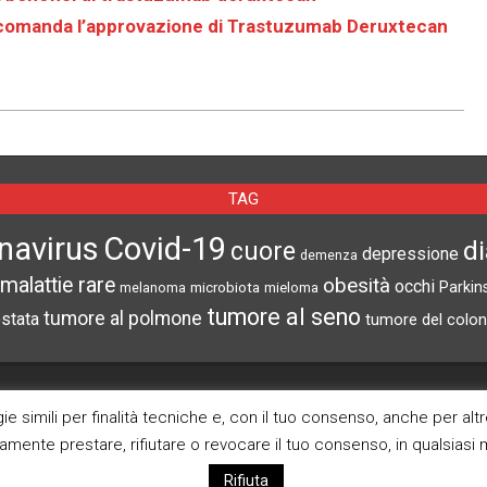
comanda l’approvazione di Trastuzumab Deruxtecan
TAG
navirus
Covid-19
d
cuore
depressione
demenza
malattie rare
obesità
occhi
microbiota
Parkin
melanoma
mieloma
tumore al seno
tumore al polmone
ostata
tumore del colon
CERCA NEL SITO
ARCHIVI
e simili per finalità tecniche e, con il tuo consenso, anche per alt
ramente prestare, rifiutare o revocare il tuo consenso, in qualsias
Archivi
Rifiuta