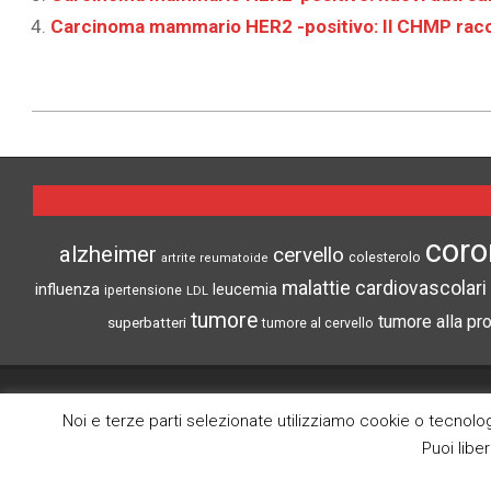
Carcinoma mammario HER2 -positivo: Il CHMP rac
2021-
10-
25
coro
alzheimer
cervello
colesterolo
artrite reumatoide
malattie cardiovascolari
influenza
leucemia
ipertensione
LDL
tumore
tumore alla pr
superbatteri
tumore al cervello
CRONACHE DI SCIENZA
Noi e terze parti selezionate utilizziamo cookie o tecnologi
Puoi libe
Search
Lo scopo di questo blog è la divulgazione