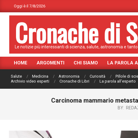
Skip
Oggi è il 7/8/2026
to
Cronache di S
content
Le notizie più interessanti di scienza, salute, astronomia e tanto 
HOME
ARGOMENTI
CHI SIAMO
LA PAROLA 
Primary
Navigation
Salute
Medicina
Astronomia
Curiosità
Pillole di sc
Menu
Archivio video esperti
Cronache di Libri
La parola all’esperto
Carcinoma mammario metastati
BY:
REDA