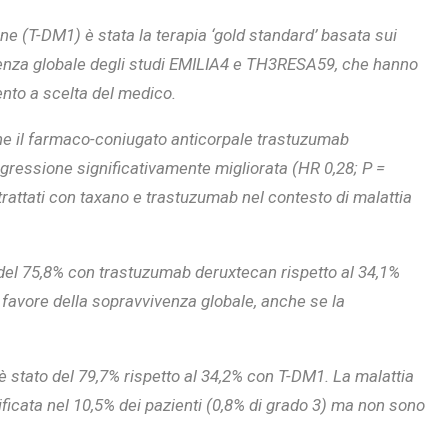
e (T-DM1) è stata la terapia ‘gold standard’ basata sui
venza globale degli studi EMILIA4 e TH3RESA59, che hanno
nto a scelta del medico.
SOVRAPPESO E OBESIT
À CEREBRALE
INFANTILE ASSOCIATI A
che il farmaco-coniugato anticorpale trastuzumab
ELODIE CHE LE
ASSENZA DI FIGLI IN ET
gressione significativamente migliorata (HR 0,28; P =
IMMAGINANO
ADULTA
rattati con taxano e trastuzumab nel contesto di malattia
del 75,8% con trastuzumab deruxtecan rispetto al 34,1%
 favore della sopravvivenza globale, anche se la
è stato del 79,7% rispetto al 34,2% con T-DM1. La malattia
ificata nel 10,5% dei pazienti (0,8% di grado 3) ma non sono