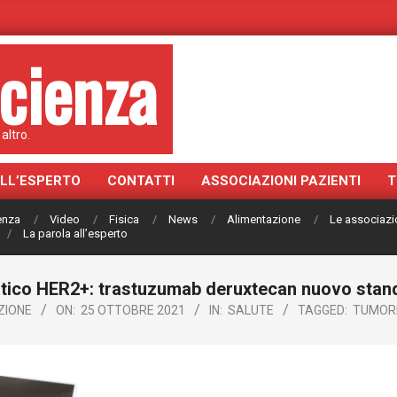
cienza
altro.
ALL’ESPERTO
CONTATTI
ASSOCIAZIONI PAZIENTI
T
ienza
Video
Fisica
News
Alimentazione
Le associazi
La parola all’esperto
co HER2+: trastuzumab deruxtecan nuovo standar
ZIONE
ON:
25 OTTOBRE 2021
IN:
SALUTE
TAGGED:
TUMORE