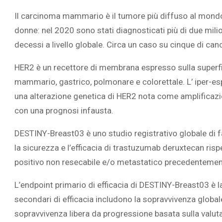
Il carcinoma mammario è il tumore più diffuso al mondo 
donne: nel 2020 sono stati diagnosticati più di due mi
decessi a livello globale. Circa un caso su cinque di ca
HER2 è un recettore di membrana espresso sulla superficie
mammario, gastrico, polmonare e colorettale. L’ iper-e
una alterazione genetica di HER2 nota come amplificaz
con una prognosi infausta.
DESTINY-Breast03 è uno studio registrativo globale di f
la sicurezza e l’efficacia di trastuzumab deruxtecan r
positivo non resecabile e/o metastatico precedentemen
L’endpoint primario di efficacia di DESTINY-Breast03 è l
secondari di efficacia includono la sopravvivenza globale, 
sopravvivenza libera da progressione basata sulla valut