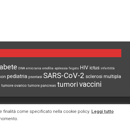
iabete
HIV
ictus
epilessia
DNA
emicrania
emofilia
fegato
infertilità
SARS-CoV-2
pediatria
sclerosi multipla
son
psoriasi
vaccini
tumori
tumore ovarico
tumore pancreas
CI TROVI ANCHE SU
re finalità come specificato nella cookie policy.
Leggi tutto
i momento.