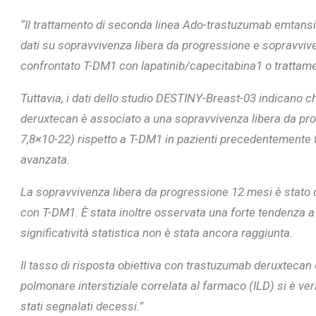
“Il trattamento di seconda linea Ado-trastuzumab emtansin
dati su sopravvivenza libera da progressione e sopravvi
confrontato T-DM1 con lapatinib/capecitabina1 o trattame
L’ATTIVIT
Tuttavia, i dati dello studio DESTINY-Breast-03 indicano 
RIVELA LE M
deruxtecan è associato a una sopravvivenza libera da pro
PERSONE 
7,8×10-22) rispetto a T-DM1 in pazienti precedentemente t
avanzata.
La sopravvivenza libera da progressione 12 mesi è stato 
con T-DM1. È stata inoltre osservata una forte tendenza a
significatività statistica non è stata ancora raggiunta.
Il tasso di risposta obiettiva con trastuzumab deruxtecan 
polmonare interstiziale correlata al farmaco (ILD) si è ver
stati segnalati decessi.”