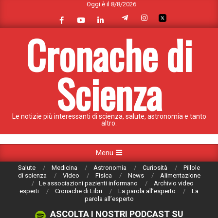
Oggi è il 8/8/2026
Skip
to
content
Cronache di
Scienza
Le notizie più interessanti di scienza, salute, astronomia e tanto
altro.
Primary
Menu
Navigation
Salute
Medicina
Astronomia
Curiosità
Pillole
Menu
di scienza
Video
Fisica
News
Alimentazione
Le associazioni pazienti informano
Archivio video
esperti
Cronache di Libri
La parola all’esperto
La
parola all’esperto
ASCOLTA I NOSTRI PODCAST SU