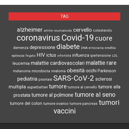
TAG
alzheimer
cervello
colesterolo
artrite reumatoide
coronavirus
Covid-19
cuore
diabete
depressione
demenza
DNA
emicrania
emofilia
HIV
ictus
influenza
epilessia
ipertensione
LDL
fegato
infertilità
malattie rare
malattie cardiovascolari
leucemia
obesità
occhi
microbiota
Parkinson
melanoma
mieloma
SARS-CoV-2
pediatria
sclerosi
psoriasi
tumore
multipla
tumore alla
superbatteri
tumore al cervello
tumore al seno
tumore al polmone
prostata
tumori
tumore del colon
tumore ovarico
tumore pancreas
vaccini