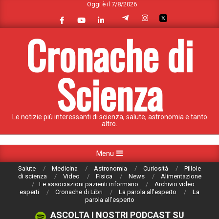
Oggi è il 7/8/2026
Skip
to
content
Cronache di
Scienza
Le notizie più interessanti di scienza, salute, astronomia e tanto
altro.
Primary
Menu
Navigation
Salute
Medicina
Astronomia
Curiosità
Pillole
Menu
di scienza
Video
Fisica
News
Alimentazione
Le associazioni pazienti informano
Archivio video
esperti
Cronache di Libri
La parola all’esperto
La
parola all’esperto
ASCOLTA I NOSTRI PODCAST SU