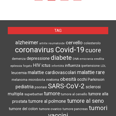
TAG
alzheimer
cervello
colesterolo
artrite reumatoide
coronavirus
Covid-19
cuore
diabete
depressione
demenza
DNA
emicrania
emofilia
HIV
ictus
influenza
epilessia
ipertensione
LDL
fegato
infertilità
malattie rare
malattie cardiovascolari
leucemia
obesità
occhi
microbiota
Parkinson
melanoma
mieloma
SARS-CoV-2
pediatria
sclerosi
psoriasi
tumore
multipla
tumore alla
superbatteri
tumore al cervello
tumore al seno
tumore al polmone
prostata
tumori
tumore del colon
tumore ovarico
tumore pancreas
vaccini