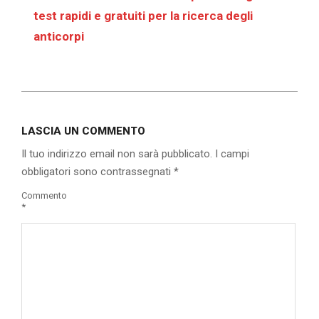
test rapidi e gratuiti per la ricerca degli
anticorpi
2020-
11-
LASCIA UN COMMENTO
08
Il tuo indirizzo email non sarà pubblicato.
I campi
obbligatori sono contrassegnati
*
Commento
*