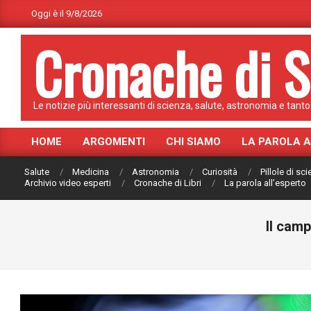
Skip
Oggi è il 9/8/2026
to
Cronache di S
content
Le notizie più interessanti di scienza, salute, astronomia e tanto 
HOME
ARGOMENTI
CHI SIAMO
LA PAROLA 
Primary
Navigation
Salute
Medicina
Astronomia
Curiosità
Pillole di sc
Menu
Archivio video esperti
Cronache di Libri
La parola all’esperto
Il camp