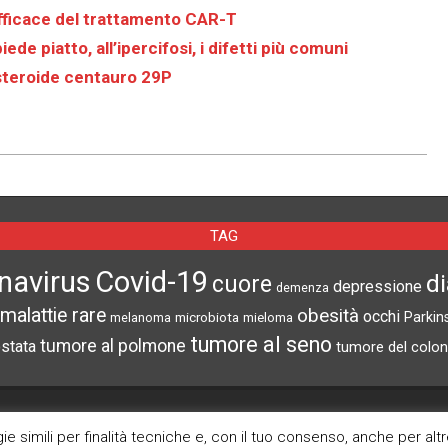
fficace del trattamento CAR-T
ede piatto, all’ipercifosi, i difetti più comuni
 Asteroide centauro 29P
TAG
navirus
Covid-19
d
cuore
depressione
demenza
malattie rare
obesità
occhi
microbiota
Parkin
melanoma
mieloma
tumore al seno
tumore al polmone
ostata
tumore del colon
CERCA NEL SITO
ARCHIVI
e simili per finalità tecniche e, con il tuo consenso, anche per alt