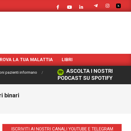
ROVA LA TUA MALATTIA
LIBRI
ASCOLTA I NOSTRI
oni pazienti informano
PODCAST SU SPOTIFY
i binari
ISCRIVITI AI NOSTRI CANALI YOUTUBE E TELEGRAM