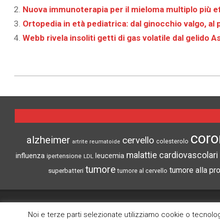
Nuova immunoterapia per il mieloma multiplo più e
Ortopedia in età pediatrica: dal ginocchio valgo, al pi
Webb rivela insoliti getti di gas volatile dal gelido
2026-
06-
05
coro
alzheimer
cervello
colesterolo
artrite reumatoide
malattie cardiovascolari
influenza
leucemia
ipertensione
LDL
tumore
tumore alla pr
superbatteri
tumore al cervello
CRONACHE DI SCIENZA
Noi e terze parti selezionate utilizziamo cookie o tecnologi