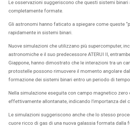
Le osservazioni suggeriscono che questi sistemi binari 
completamente formate.
Gli astronomi hanno faticato a spiegare come queste “p
rapidamente in sistemi binari.
L’ATTIVIT
RIVELA LE M
Nuove simulazioni che utilizzano più supercomputer, inc
PERSONE 
astronomiche e il suo predecessore ATERUI II, entramb
Giappone, hanno dimostrato che le interazioni tra un cam
protostelle possono rimuovere il momento angolare dalla
formazione dei sistemi binari entro un periodo di tempo 
Nella simulazione eseguita con campo magnetico zero co
effettivamente allontanate, indicando l’importanza de
Le simulazioni suggeriscono anche che lo stesso proces
cuore ricco di gas di una nuova galassia formata dalla f