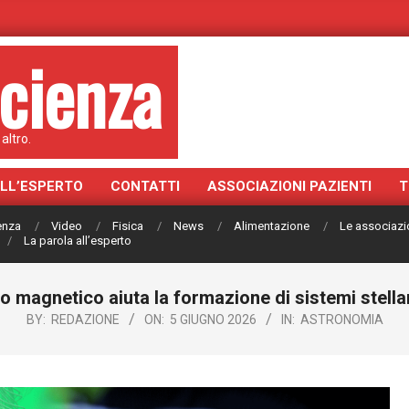
cienza
altro.
ALL’ESPERTO
CONTATTI
ASSOCIAZIONI PAZIENTI
T
ienza
Video
Fisica
News
Alimentazione
Le associazi
La parola all’esperto
o magnetico aiuta la formazione di sistemi stellar
BY:
REDAZIONE
ON:
5 GIUGNO 2026
IN:
ASTRONOMIA