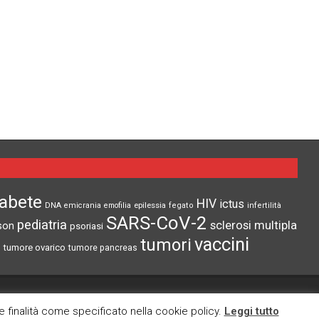
iabete
HIV
ictus
epilessia
DNA
emicrania
emofilia
fegato
infertilità
SARS-CoV-2
pediatria
sclerosi multipla
son
psoriasi
vaccini
tumori
tumore ovarico
tumore pancreas
CI TROVI ANCHE SU
re finalità come specificato nella cookie policy.
Leggi tutto