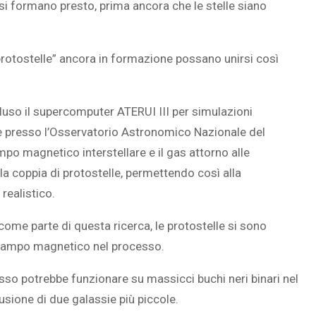
si formano presto, prima ancora che le stelle siano
rotostelle” ancora in formazione possano unirsi così
SOVRAPPESO E OBESIT
À CEREBRALE
INFANTILE ASSOCIATI A
ELODIE CHE LE
ASSENZA DI FIGLI IN ET
luso il supercomputer ATERUI III per simulazioni
IMMAGINANO
ADULTA
e presso l’Osservatorio Astronomico Nazionale del
po magnetico interstellare e il gas attorno alle
 coppia di protostelle, permettendo così alla
realistico.
me parte di questa ricerca, le protostelle si sono
l campo magnetico nel processo.
so potrebbe funzionare su massicci buchi neri binari nel
usione di due galassie più piccole.