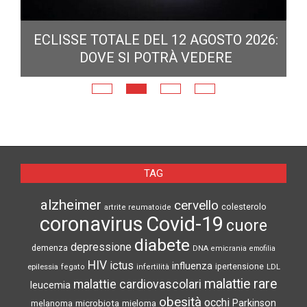
ECLISSE TOTALE DEL 12 AGOSTO 2026:
DOVE SI POTRÀ VEDERE
E
N
TAG
alzheimer
cervello
colesterolo
artrite reumatoide
coronavirus
Covid-19
cuore
diabete
depressione
demenza
DNA
emicrania
emofilia
HIV
ictus
influenza
epilessia
ipertensione
LDL
fegato
infertilità
malattie rare
malattie cardiovascolari
leucemia
obesità
occhi
microbiota
Parkinson
melanoma
mieloma