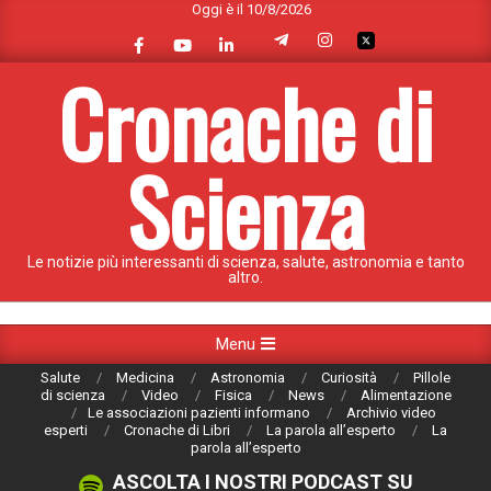
Oggi è il 10/8/2026
Skip
to
content
Cronache di
Scienza
Le notizie più interessanti di scienza, salute, astronomia e tanto
altro.
Primary
Menu
Navigation
Salute
Medicina
Astronomia
Curiosità
Pillole
Menu
di scienza
Video
Fisica
News
Alimentazione
Le associazioni pazienti informano
Archivio video
esperti
Cronache di Libri
La parola all’esperto
La
parola all’esperto
ASCOLTA I NOSTRI PODCAST SU