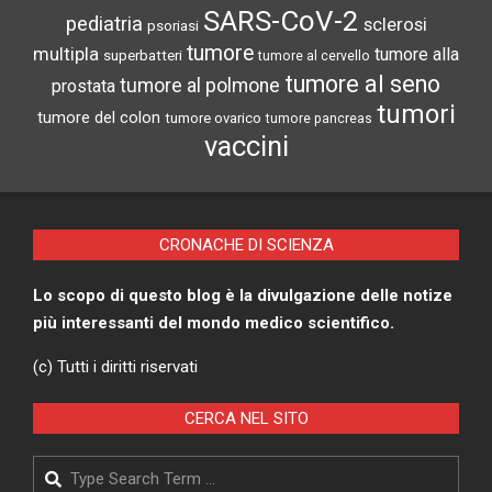
SARS-CoV-2
pediatria
sclerosi
psoriasi
tumore
multipla
tumore alla
superbatteri
tumore al cervello
tumore al seno
tumore al polmone
prostata
tumori
tumore del colon
tumore ovarico
tumore pancreas
vaccini
CRONACHE DI SCIENZA
Lo scopo di questo blog è la divulgazione delle notize
più interessanti del mondo medico scientifico.
(c) Tutti i diritti riservati
CERCA NEL SITO
Search