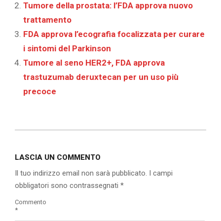
Tumore della prostata: l’FDA approva nuovo
trattamento
FDA approva l’ecografia focalizzata per curare
i sintomi del Parkinson
Tumore al seno HER2+, FDA approva
trastuzumab deruxtecan per un uso più
precoce
2020-
01-
LASCIA UN COMMENTO
07
Il tuo indirizzo email non sarà pubblicato.
I campi
obbligatori sono contrassegnati
*
Commento
*