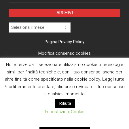
ARCHIVI
Archivi
Pagina Privacy Policy
Modifica consenso cookies
Noi e terze parti selezionate utilizziamo cookie o tecnologie
CI TROVI ANCHE SU
simili per finalità tecniche e, con il tuo consenso, anche per
altre finalità come specificato nella cookie policy.
Leggi tutto
Puoi liberamente prestare, rifiutare o revocare il tuo consenso,
in qualsiasi momento.
Rifiuta
E MAIL
Impostazioni Cookie
Designed using
Magazine News Byte
. Powered by
WordPress
.