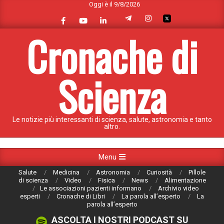
Oggi è il 9/8/2026
Skip
to
content
Cronache di
Scienza
Le notizie più interessanti di scienza, salute, astronomia e tanto
altro.
Primary
Menu
Navigation
Salute
Medicina
Astronomia
Curiosità
Pillole
Menu
di scienza
Video
Fisica
News
Alimentazione
Le associazioni pazienti informano
Archivio video
esperti
Cronache di Libri
La parola all’esperto
La
parola all’esperto
ASCOLTA I NOSTRI PODCAST SU