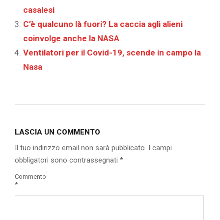
casalesi
C’è qualcuno là fuori? La caccia agli alieni
coinvolge anche la NASA
Ventilatori per il Covid-19, scende in campo la
Nasa
2019-
12-
LASCIA UN COMMENTO
11
Il tuo indirizzo email non sarà pubblicato.
I campi
obbligatori sono contrassegnati
*
Commento
*