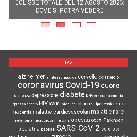
ECLISSE TOTALE DEL 12 AGOSTO 2026:
DOVE SI POTRÀ VEDERE
E
N
TAG
alzheimer
cervello
colesterolo
artrite reumatoide
coronavirus
Covid-19
cuore
diabete
depressione
demenza
DNA
emicrania
emofilia
HIV
ictus
influenza
epilessia
ipertensione
LDL
fegato
infertilità
malattie rare
malattie cardiovascolari
leucemia
obesità
occhi
microbiota
Parkinson
melanoma
mieloma
SARS-CoV-2
pediatria
sclerosi
psoriasi
tumore
multipla
tumore alla