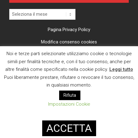
Archivi
Pagina Privacy Policy
Modifica consenso cookies
Noi e terze parti selezionate utilizziamo cookie o tecnologie
CI TROVI ANCHE SU
simili per finalità tecniche e, con il tuo consenso, anche per
altre finalità come specificato nella cookie policy.
Leggi tutto
Puoi liberamente prestare, rifiutare o revocare il tuo consenso,
in qualsiasi momento.
Rifiuta
E MAIL
Impostazioni Cookie
Designed using
Magazine News Byte
. Powered by
WordPress
.
ACCETTA