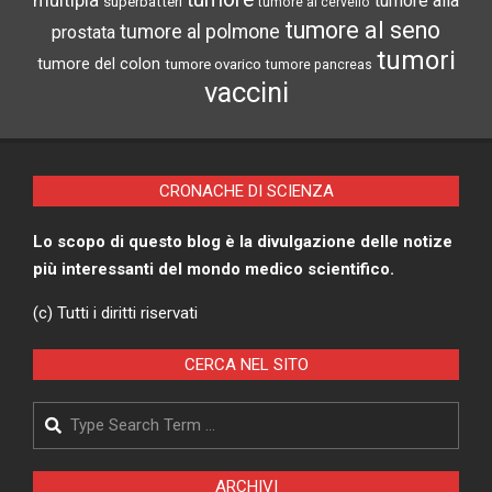
superbatteri
tumore al cervello
tumore al seno
tumore al polmone
prostata
tumori
tumore del colon
tumore ovarico
tumore pancreas
vaccini
CRONACHE DI SCIENZA
Lo scopo di questo blog è la divulgazione delle notize
più interessanti del mondo medico scientifico.
(c) Tutti i diritti riservati
CERCA NEL SITO
Search
ARCHIVI