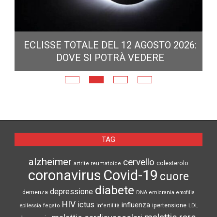
ECLISSE TOTALE DEL 12 AGOSTO 2026:
DOVE SI POTRÀ VEDERE
E
N
TAG
alzheimer
cervello
colesterolo
artrite reumatoide
coronavirus
Covid-19
cuore
diabete
depressione
demenza
DNA
emicrania
emofilia
HIV
ictus
influenza
epilessia
ipertensione
LDL
fegato
infertilità