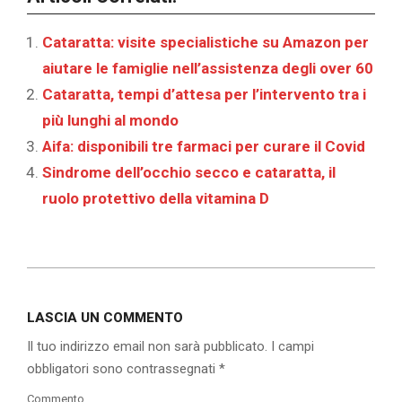
Cataratta: visite specialistiche su Amazon per
aiutare le famiglie nell’assistenza degli over 60
Cataratta, tempi d’attesa per l’intervento tra i
più lunghi al mondo
Aifa: disponibili tre farmaci per curare il Covid
Sindrome dell’occhio secco e cataratta, il
ruolo protettivo della vitamina D
2019-
07-
LASCIA UN COMMENTO
01
Il tuo indirizzo email non sarà pubblicato.
I campi
obbligatori sono contrassegnati
*
Commento