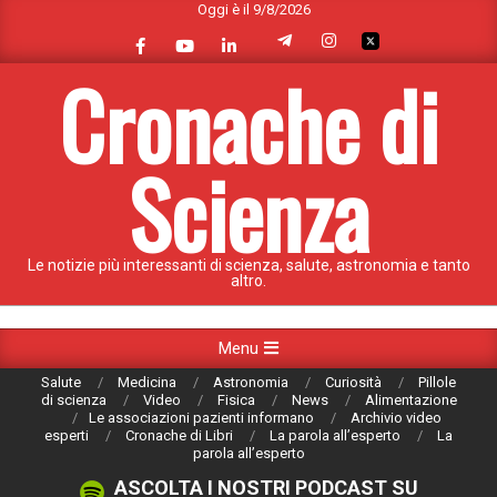
Oggi è il 9/8/2026
Skip
to
content
Cronache di
Scienza
Le notizie più interessanti di scienza, salute, astronomia e tanto
altro.
Primary
Menu
Navigation
Salute
Medicina
Astronomia
Curiosità
Pillole
Menu
di scienza
Video
Fisica
News
Alimentazione
Le associazioni pazienti informano
Archivio video
esperti
Cronache di Libri
La parola all’esperto
La
parola all’esperto
ASCOLTA I NOSTRI PODCAST SU