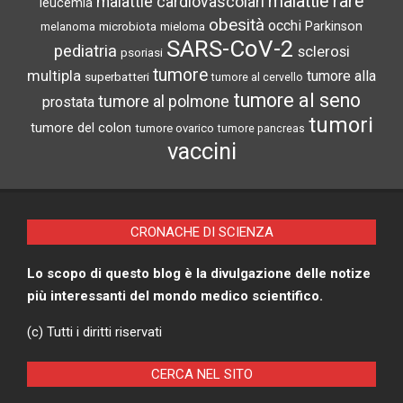
malattie rare
malattie cardiovascolari
leucemia
obesità
occhi
microbiota
Parkinson
melanoma
mieloma
SARS-CoV-2
pediatria
sclerosi
psoriasi
tumore
multipla
tumore alla
superbatteri
tumore al cervello
tumore al seno
tumore al polmone
prostata
tumori
tumore del colon
tumore ovarico
tumore pancreas
vaccini
CRONACHE DI SCIENZA
Lo scopo di questo blog è la divulgazione delle notize
più interessanti del mondo medico scientifico.
(c) Tutti i diritti riservati
CERCA NEL SITO