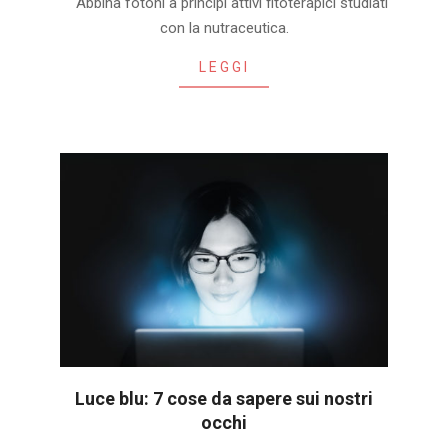
Abbina fotoni a principi attivi fitoterapici studiati
05-
con la nutraceutica.
01
LEGGI
Luce blu: 7 cose da sapere sui nostri
occhi
2020-