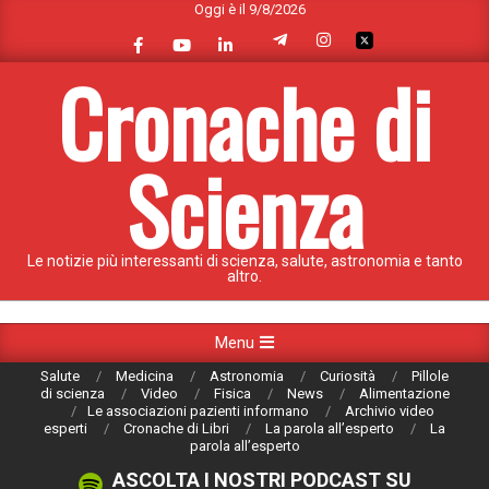
Oggi è il 9/8/2026
Skip
to
content
Cronache di
Scienza
Le notizie più interessanti di scienza, salute, astronomia e tanto
altro.
Primary
Menu
Navigation
Salute
Medicina
Astronomia
Curiosità
Pillole
Menu
di scienza
Video
Fisica
News
Alimentazione
Le associazioni pazienti informano
Archivio video
esperti
Cronache di Libri
La parola all’esperto
La
parola all’esperto
ASCOLTA I NOSTRI PODCAST SU