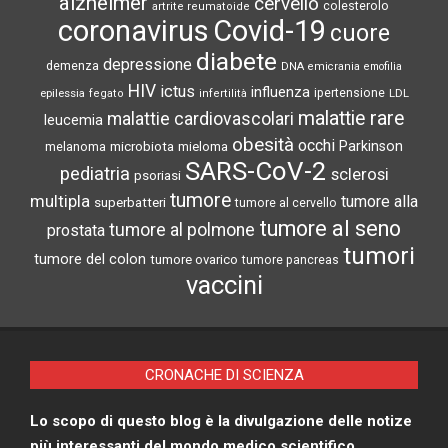
alzheimer
cervello
colesterolo
artrite reumatoide
coronavirus
Covid-19
cuore
diabete
depressione
demenza
DNA
emicrania
emofilia
HIV
ictus
influenza
epilessia
ipertensione
LDL
fegato
infertilità
malattie rare
malattie cardiovascolari
leucemia
obesità
occhi
microbiota
Parkinson
melanoma
mieloma
SARS-CoV-2
pediatria
sclerosi
psoriasi
tumore
multipla
tumore alla
superbatteri
tumore al cervello
tumore al seno
tumore al polmone
prostata
tumori
tumore del colon
tumore ovarico
tumore pancreas
vaccini
CRONACHE DI SCIENZA
Lo scopo di questo blog è la divulgazione delle notize
più interessanti del mondo medico scientifico.