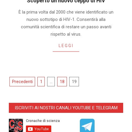
Scoperto un nuovo ceppo di HIV
2019-
È la prima volta dal 2000 che viene identificato un
11-
nuovo sottotipo di HIV-1. Consentirà alla
08
comunità scientifica di restare un passo avanti
rispetto al virus.
LEGGI
Navigazione
Precedenti
1
…
18
19
articoli
ISCRIVITI AI NOSTRI CANALI YOUTUBE E TELEGRAM