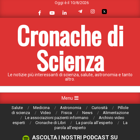
Oggi è il 10/8/2026
Skip
to
content
Cronache di
Scienza
Le notizie più interessanti di scienza, salute, astronomia e tanto
altro.
Primary
Menu
Navigation
Salute
Medicina
Astronomia
Curiosità
Pillole
Menu
di scienza
Video
Fisica
News
Alimentazione
Le associazioni pazienti informano
Archivio video
esperti
Cronache di Libri
La parola all’esperto
La
parola all’esperto
ASCOLTA I NOSTRI PODCAST SU