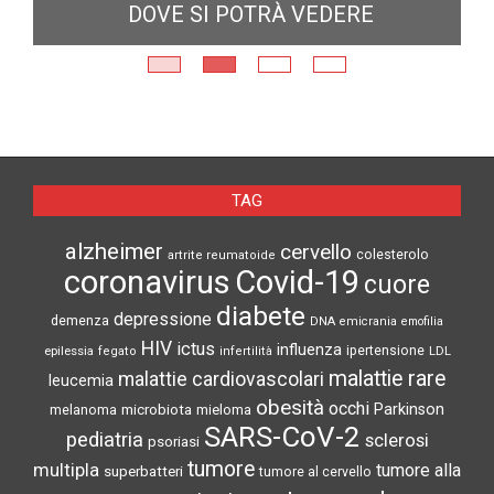
DOVE SI POTRÀ VEDERE
E
N
TAG
alzheimer
cervello
colesterolo
artrite reumatoide
coronavirus
Covid-19
cuore
diabete
depressione
demenza
DNA
emicrania
emofilia
HIV
ictus
influenza
epilessia
ipertensione
LDL
fegato
infertilità
malattie rare
malattie cardiovascolari
leucemia
obesità
occhi
microbiota
Parkinson
melanoma
mieloma
SARS-CoV-2
pediatria
sclerosi
psoriasi
tumore
multipla
tumore alla
superbatteri
tumore al cervello