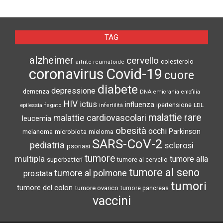
TAG
alzheimer
cervello
colesterolo
artrite reumatoide
coronavirus
Covid-19
cuore
diabete
depressione
demenza
DNA
emicrania
emofilia
HIV
ictus
influenza
epilessia
ipertensione
LDL
fegato
infertilità
malattie rare
malattie cardiovascolari
leucemia
obesità
occhi
microbiota
Parkinson
melanoma
mieloma
SARS-CoV-2
pediatria
sclerosi
psoriasi
tumore
multipla
tumore alla
superbatteri
tumore al cervello
tumore al seno
tumore al polmone
prostata
tumori
tumore del colon
tumore ovarico
tumore pancreas
vaccini