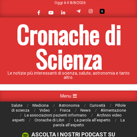
Oggi è il 8/8/2026
Skip
to
content
Cronache di
Scienza
Le notizie più interessanti di scienza, salute, astronomia e tanto
altro.
Primary
Menu
Navigation
Salute
Medicina
Astronomia
Curiosità
Pillole
Menu
di scienza
Video
Fisica
News
Alimentazione
Le associazioni pazienti informano
Archivio video
esperti
Cronache di Libri
La parola all’esperto
La
parola all’esperto
ASCOLTA I NOSTRI PODCAST SU