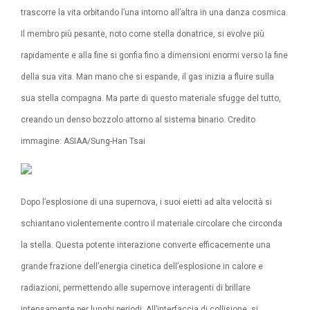
trascorre la vita orbitando l’una intorno all’altra in una danza cosmica.
Il membro più pesante, noto come stella donatrice, si evolve più
rapidamente e alla fine si gonfia fino a dimensioni enormi verso la fine
della sua vita. Man mano che si espande, il gas inizia a fluire sulla
sua stella compagna. Ma parte di questo materiale sfugge del tutto,
creando un denso bozzolo attorno al sistema binario. Credito
immagine: ASIAA/Sung-Han Tsai
Dopo l’esplosione di una supernova, i suoi eietti ad alta velocità si
schiantano violentemente contro il materiale circolare che circonda
la stella. Questa potente interazione converte efficacemente una
grande frazione dell’energia cinetica dell’esplosione in calore e
radiazioni, permettendo alle supernove interagenti di brillare
intensamente per lunghi periodi. All’interfaccia di collisione, si