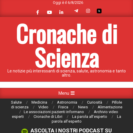
Oggi è il 6/8/2026
Skip
to
content
Cronache di
Scienza
Le notizie più interessanti di scienza, salute, astronomia e tanto
altro.
Primary
Menu
Navigation
Salute
Medicina
Astronomia
Curiosità
Pillole
Menu
di scienza
Video
Fisica
News
Alimentazione
Le associazioni pazienti informano
Archivio video
esperti
Cronache di Libri
La parola all’esperto
La
parola all’esperto
ASCOLTA I NOSTRI PODCAST SU