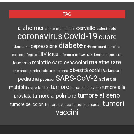
TAG
alzheimer
cervello
colesterolo
artrite reumatoide
coronavirus
Covid-19
cuore
diabete
depressione
demenza
DNA
emicrania
emofilia
HIV
ictus
influenza
epilessia
ipertensione
LDL
fegato
infertilità
malattie rare
malattie cardiovascolari
leucemia
obesità
occhi
microbiota
Parkinson
melanoma
mieloma
SARS-CoV-2
pediatria
sclerosi
psoriasi
tumore
multipla
tumore alla
superbatteri
tumore al cervello
tumore al seno
tumore al polmone
prostata
tumori
tumore del colon
tumore ovarico
tumore pancreas
vaccini