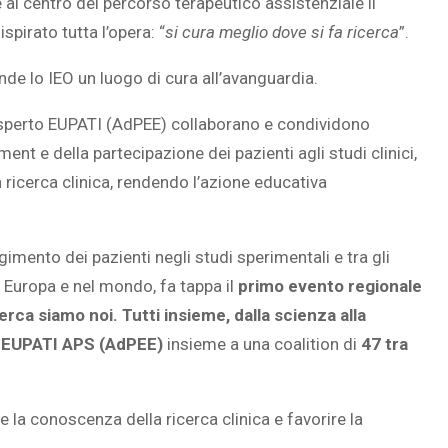
 al centro del percorso terapeutico assistenziale il
ispirato tutta l’opera: “
si cura meglio dove si fa ricerca
”.
ende lo IEO un luogo di cura all’avanguardia.
SOVRAPPESO E OBESIT
sperto EUPATI (AdPEE) collaborano e condividono
À CEREBRALE
INFANTILE ASSOCIATI A
 e della partecipazione dei pazienti agli studi clinici,
ELODIE CHE LE
ASSENZA DI FIGLI IN ET
IMMAGINANO
ADULTA
 ricerca clinica, rendendo l’azione educativa
gimento dei pazienti negli studi sperimentali e tra gli
, in Europa e nel mondo, fa tappa il
primo evento regionale
rca siamo noi. Tutti insieme, dalla scienza alla
o EUPATI APS (AdPEE)
insieme a una coalition di
47 tra
.
 la conoscenza della ricerca clinica e favorire la