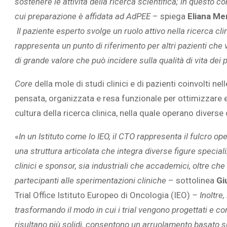
sostenere le attività della ricerca scientifica; in questo c
cui preparazione è affidata ad AdPEE
– spiega
Eliana Me
Il paziente esperto svolge un ruolo attivo nella ricerca clin
rappresenta un punto di riferimento per altri pazienti ch
di grande valore che può incidere sulla qualità di vita dei 
Core
della mole di studi clinici e di pazienti coinvolti nel
pensata, organizzata e resa funzionale per ottimizzare e p
cultura della ricerca clinica, nella quale operano diverse
«
In un Istituto come lo IEO, il CTO rappresenta il fulcro ope
una struttura articolata che integra diverse figure speciali
clinici e sponsor, sia industriali che accademici, oltre che 
partecipanti alle sperimentazioni cliniche
– sottolinea
Gi
Trial Office Istituto Europeo di Oncologia (IEO)
– Inoltre,
trasformando il modo in cui i trial vengono progettati e cond
risultano più solidi, consentono un arruolamento basato su c