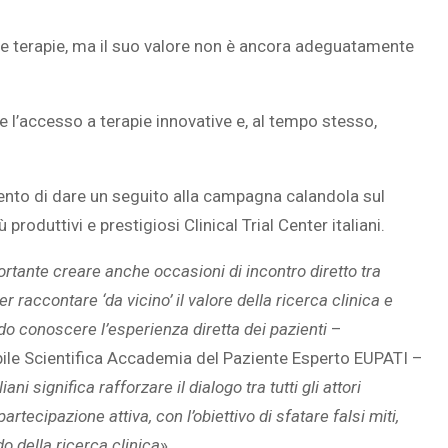
ove terapie, ma il suo valore non è ancora adeguatamente
ce l’accesso a terapie innovative e, al tempo stesso,
intento di dare un seguito alla campagna calandola sul
iù produttivi e prestigiosi Clinical Trial Center italiani.
rtante creare anche occasioni di incontro diretto tra
r raccontare ‘da vicino’ il valore della ricerca clinica e
do conoscere l’esperienza diretta dei pazienti
–
bile Scientifica Accademia del Paziente Esperto EUPATI –
ani significa rafforzare il dialogo tra tutti gli attori
artecipazione attiva, con l’obiettivo di sfatare falsi miti,
o della ricerca clinica
»
.