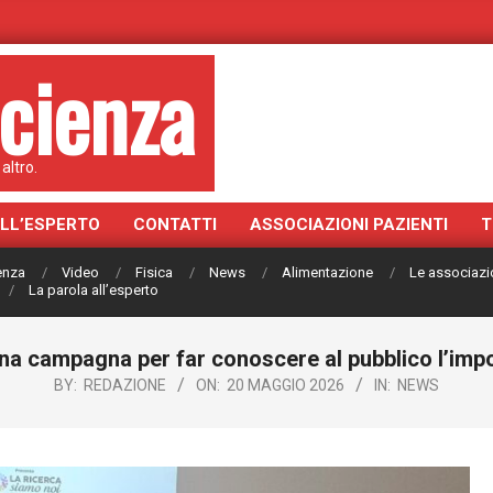
cienza
altro.
ALL’ESPERTO
CONTATTI
ASSOCIAZIONI PAZIENTI
T
ienza
Video
Fisica
News
Alimentazione
Le associazi
La parola all’esperto
una campagna per far conoscere al pubblico l’impo
BY:
REDAZIONE
ON:
20 MAGGIO 2026
IN:
NEWS