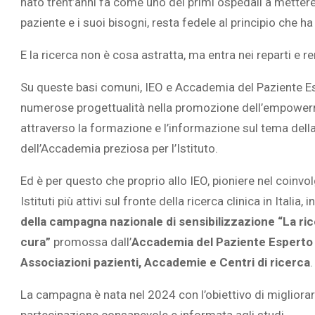
nato trent’anni fa come uno dei primi ospedali a mettere
paziente e i suoi bisogni, resta fedele al principio che ha 
E la ricerca non è cosa astratta, ma entra nei reparti e r
Su queste basi comuni, IEO e Accademia del Paziente E
L’ATTIVIT
numerose progettualità nella promozione dell’empowerment
RIVELA LE M
PERSONE 
attraverso la formazione e l’informazione sul tema della
dell’Accademia preziosa per l’Istituto.
Ed è per questo che proprio allo IEO, pioniere nel coinvol
Istituti più attivi sul fronte della ricerca clinica in Italia
della campagna nazionale di sensibilizzazione “La rice
cura”
promossa dall’
Accademia del Paziente Espert
Associazioni pazienti, Accademie e Centri di ricerca
La campagna è nata nel 2024 con l’obiettivo di migliorare