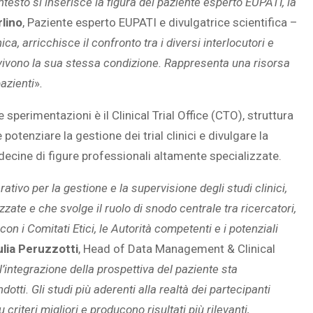
ontesto
si inserisce la figura del paziente esperto EUPATI, la
rlino
, Paziente esperto EUPATI e divulgatrice scientifica –
ica, arricchisce il confronto tra i diversi interlocutori e
e vivono la sua stessa condizione. Rappresenta una risorsa
pazienti
»
.
le sperimentazioni è il Clinical Trial Office (CTO), struttura
otenziare la gestione dei trial clinici e divulgare la
 decine di figure professionali altamente specializzate.
rativo per la gestione e la supervisione degli studi clinici,
zzate e che svolge il ruolo di snodo centrale tra ricercatori,
con i Comitati Etici, le Autorità competenti e i potenziali
ulia Peruzzotti
, Head of Data Management & Clinical
 l’integrazione della prospettiva del paziente sta
otti. Gli studi più aderenti alla realtà dei partecipanti
riteri migliori e producono risultati più rilevanti,