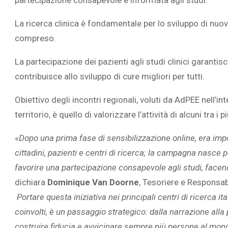
partecipazione consapevole e informata agli studi.
La ricerca clinica è fondamentale per lo sviluppo di nu
compreso.
La partecipazione dei pazienti agli studi clinici garantis
contribuisce allo sviluppo di cure migliori per tutti.
Obiettivo degli incontri regionali, voluti da AdPEE nell’
territorio, è quello di valorizzare l’attività di alcuni tra i p
«
Dopo una prima fase di sensibilizzazione online, era impo
cittadini, pazienti e centri di ricerca; la campagna nasce pe
favorire una partecipazione consapevole agli studi, facen
dichiara
Dominique Van Doorne
, Tesoriere e Responsa
Portare questa iniziativa nei principali centri di ricerca itali
coinvolti, è un passaggio strategico: dalla narrazione alla p
costruire fiducia e avvicinare sempre più persone al mond