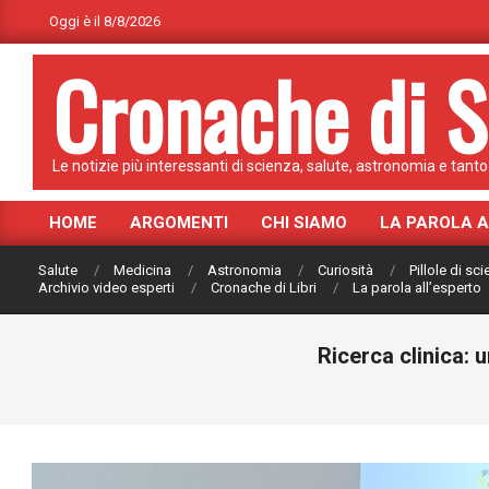
Skip
Oggi è il 8/8/2026
to
Cronache di S
content
Le notizie più interessanti di scienza, salute, astronomia e tanto 
HOME
ARGOMENTI
CHI SIAMO
LA PAROLA 
Primary
Navigation
Salute
Medicina
Astronomia
Curiosità
Pillole di sc
Menu
Archivio video esperti
Cronache di Libri
La parola all’esperto
Ricerca clinica: 