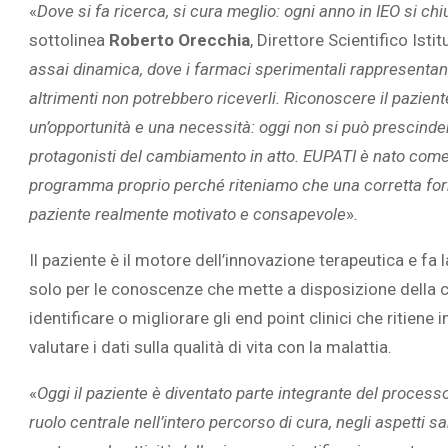
«
Dove si fa ricerca, si cura meglio: ogni anno in IEO si c
sottolinea
Roberto Orecchia
, Direttore Scientifico Ist
assai dinamica, dove i farmaci sperimentali rappresentano
altrimenti non potrebbero riceverli. Riconoscere il pazient
un’opportunità e una necessità: oggi non si può prescindere
protagonisti del cambiamento in atto. EUPATI è nato come p
programma proprio perché riteniamo che una corretta fo
paziente realmente motivato e consapevole
»
.
Il paziente è il motore dell’innovazione terapeutica e fa 
solo per le conoscenze che mette a disposizione della c
identificare o migliorare gli end point clinici che ritiene
valutare i dati sulla qualità di vita con la malattia.
«
Oggi il paziente è diventato parte integrante del processo
ruolo centrale nell’intero percorso di cura, negli aspetti san