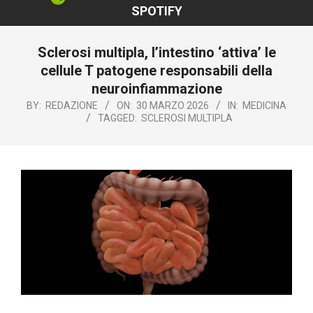
SPOTIFY
Sclerosi multipla, l’intestino ‘attiva’ le
cellule T patogene responsabili della
neuroinfiammazione
BY:
REDAZIONE
ON:
30 MARZO 2026
IN:
MEDICINA
TAGGED:
SCLEROSI MULTIPLA