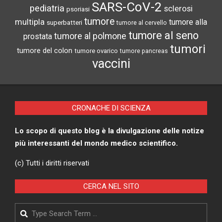
SARS-CoV-2
pediatria
sclerosi
psoriasi
tumore
multipla
tumore alla
superbatteri
tumore al cervello
tumore al seno
tumore al polmone
prostata
tumori
tumore del colon
tumore ovarico
tumore pancreas
vaccini
CRONACHE DI SCIENZA
Lo scopo di questo blog è la divulgazione delle notize
più interessanti del mondo medico scientifico.
(c) Tutti i diritti riservati
CERCA NEL SITO
Search