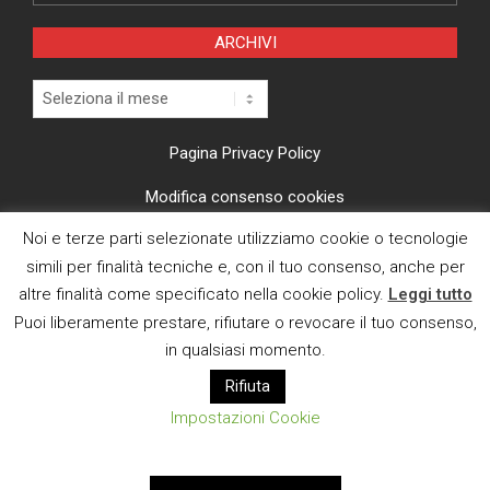
ARCHIVI
Archivi
Pagina Privacy Policy
Modifica consenso cookies
Noi e terze parti selezionate utilizziamo cookie o tecnologie
CI TROVI ANCHE SU
simili per finalità tecniche e, con il tuo consenso, anche per
altre finalità come specificato nella cookie policy.
Leggi tutto
Puoi liberamente prestare, rifiutare o revocare il tuo consenso,
in qualsiasi momento.
Rifiuta
E MAIL
Impostazioni Cookie
Designed using
Magazine News Byte
. Powered by
WordPress
.