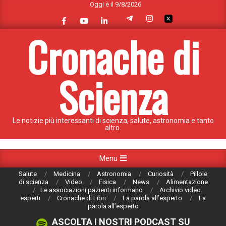
Oggi è il 9/8/2026
Skip
to
content
Cronache di
Scienza
Le notizie più interessanti di scienza, salute, astronomia e tanto
altro.
Primary
Menu
Navigation
Salute
Medicina
Astronomia
Curiosità
Pillole
Menu
di scienza
Video
Fisica
News
Alimentazione
Le associazioni pazienti informano
Archivio video
esperti
Cronache di Libri
La parola all’esperto
La
parola all’esperto
ASCOLTA I NOSTRI PODCAST SU