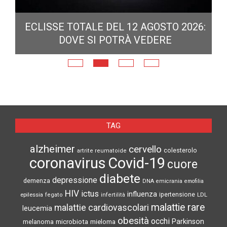
ECLISSE TOTALE DEL 12 AGOSTO 2026:
DOVE SI POTRÀ VEDERE
E
N
TAG
alzheimer
cervello
colesterolo
artrite reumatoide
coronavirus
Covid-19
cuore
diabete
depressione
demenza
DNA
emicrania
emofilia
HIV
ictus
influenza
epilessia
ipertensione
LDL
fegato
infertilità
malattie rare
malattie cardiovascolari
leucemia
obesità
occhi
microbiota
Parkinson
melanoma
mieloma