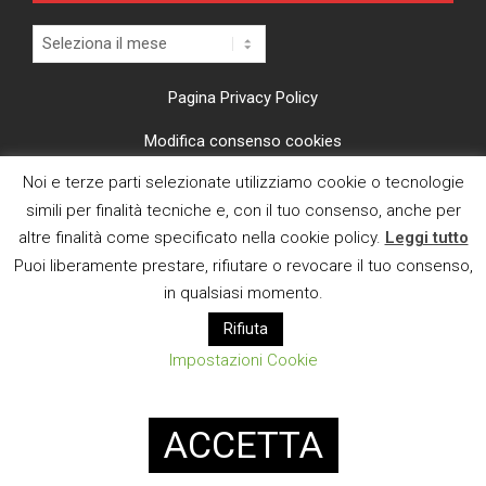
Archivi
Pagina Privacy Policy
Modifica consenso cookies
Noi e terze parti selezionate utilizziamo cookie o tecnologie
CI TROVI ANCHE SU
simili per finalità tecniche e, con il tuo consenso, anche per
altre finalità come specificato nella cookie policy.
Leggi tutto
Puoi liberamente prestare, rifiutare o revocare il tuo consenso,
in qualsiasi momento.
Rifiuta
E MAIL
Impostazioni Cookie
Designed using
Magazine News Byte
. Powered by
WordPress
.
ACCETTA