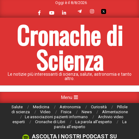
Oggi è il 8/8/2026
Skip
to
content
Cronache di
Scienza
Le notizie più interessanti di scienza, salute, astronomia e tanto
altro.
Primary
Menu
Navigation
Salute
Medicina
Astronomia
Curiosità
Pillole
Menu
di scienza
Video
Fisica
News
Alimentazione
Le associazioni pazienti informano
Archivio video
esperti
Cronache di Libri
La parola all’esperto
La
parola all’esperto
ASCOLTA I NOSTRI PODCAST SU