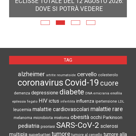
ECLISSE TOTALE DEL 12 AGOSTO 2026:
DOVE SI POTRÀ VEDERE
E
N
TAG
alzheimer
cervello
colesterolo
artrite reumatoide
coronavirus
Covid-19
cuore
diabete
depressione
demenza
DNA
emicrania
emofilia
HIV
ictus
influenza
epilessia
ipertensione
LDL
fegato
infertilità
malattie rare
malattie cardiovascolari
leucemia
obesità
occhi
microbiota
Parkinson
melanoma
mieloma
SARS-CoV-2
pediatria
sclerosi
psoriasi
tumore
multipla
tumore alla
superbatteri
tumore al cervello