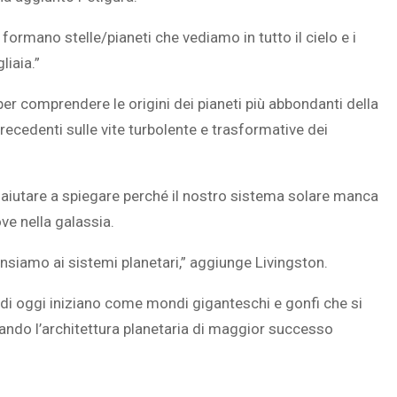
ormano stelle/pianeti che vediamo in tutto il cielo e i
liaia.”
er comprendere le origini dei pianeti più abbondanti della
recedenti sulle vite turbolente e trasformative dei
utare a spiegare perché il nostro sistema solare manca
ve nella galassia.
siamo ai sistemi planetari,” aggiunge Livingston.
 di oggi iniziano come mondi giganteschi e gonfi che si
do l’architettura planetaria di maggior successo