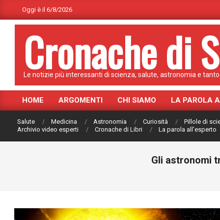
Skip
Oggi è il 6/8/2026
to
Cronache di S
content
Le notizie più interessanti di scienza, salute, astronomia e tanto 
HOME
ARGOMENTI
CHI SIAMO
LA PAROLA 
Primary
Navigation
Salute
Medicina
Astronomia
Curiosità
Pillole di sc
Menu
Archivio video esperti
Cronache di Libri
La parola all’esperto
Gli astronomi t