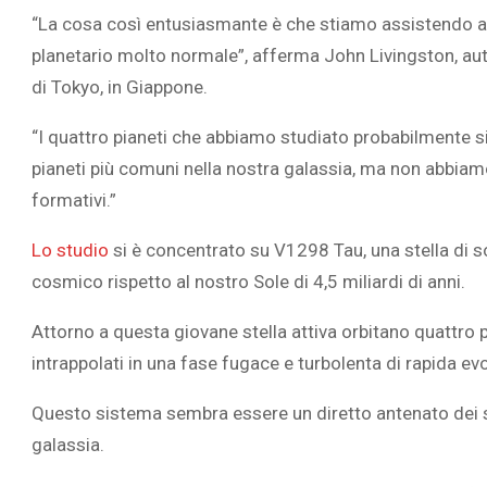
“La cosa così entusiasmante è che stiamo assistendo a 
planetario molto normale”, afferma John Livingston, aut
di Tokyo, in Giappone.
“I quattro pianeti che abbiamo studiato probabilmente si r
L’ATTIVIT
pianeti più comuni nella nostra galassia, ma non abbiamo
RIVELA LE M
PERSONE 
formativi.”
Lo studio
si è concentrato su V1298 Tau, una stella di sol
cosmico rispetto al nostro Sole di 4,5 miliardi di anni.
Attorno a questa giovane stella attiva orbitano quattro pi
intrappolati in una fase fugace e turbolenta di rapida ev
Questo sistema sembra essere un diretto antenato dei sis
galassia.