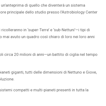
un’anteprima di quello che diventerà un sistema
ore principale dello studio presso l’Astrobiology Center
SOVRAPPESO E OBESIT
icolleranno in ‘super-Terre’ e ‘sub-Nettuni’—i tipi di
À CEREBRALE
INFANTILE ASSOCIATI A
 mai avuto un quadro così chiaro di loro nei loro anni
ELODIE CHE LE
ASSENZA DI FIGLI IN ET
IMMAGINANO
ADULTA
i circa 20 milioni di anni—un battito di ciglia nel tempo
aneti giganti, tutti delle dimensioni di Nettuno e Giove,
oluzione.
temi compatti e multi-pianeti presenti in tutta la