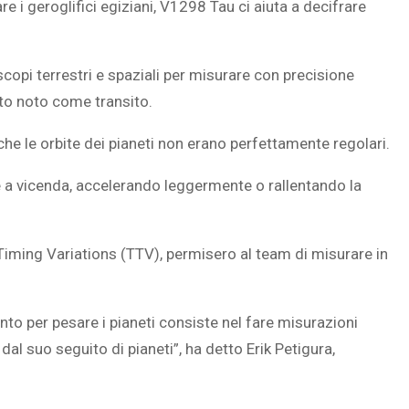
re i geroglifici egiziani, V1298 Tau ci aiuta a decifrare
scopi terrestri e spaziali per misurare con precisione
nto noto come transito.
che le orbite dei pianeti non erano perfettamente regolari.
are a vicenda, accelerando leggermente o rallentando la
Timing Variations (TTV), permisero al team di misurare in
ento per pesare i pianeti consiste nel fare misurazioni
dal suo seguito di pianeti”, ha detto Erik Petigura,