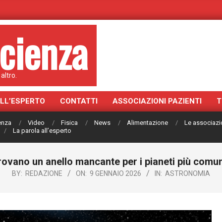
cienza
altro.
ALL’ESPERTO
CONTATTI
ASSOCIAZIONI PAZIENTI
T
ienza
Video
Fisica
News
Alimentazione
Le associazi
La parola all’esperto
rovano un anello mancante per i pianeti più comun
BY:
REDAZIONE
ON:
9 GENNAIO 2026
IN:
ASTRONOMIA