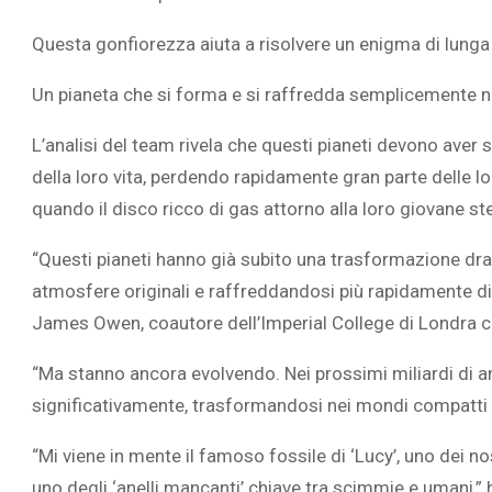
Questa gonfiorezza aiuta a risolvere un enigma di lunga 
Un pianeta che si forma e si raffredda semplicemente 
L’analisi del team rivela che questi pianeti devono ave
della loro vita, perdendo rapidamente gran parte delle l
quando il disco ricco di gas attorno alla loro giovane s
“Questi pianeti hanno già subito una trasformazione dra
atmosfere originali e raffreddandosi più rapidamente d
James Owen, coautore dell’Imperial College di Londra c
“Ma stanno ancora evolvendo. Nei prossimi miliardi di a
significativamente, trasformandosi nei mondi compatti c
“Mi viene in mente il famoso fossile di ‘Lucy’, uno dei no
uno degli ‘anelli mancanti’ chiave tra scimmie e umani,” 