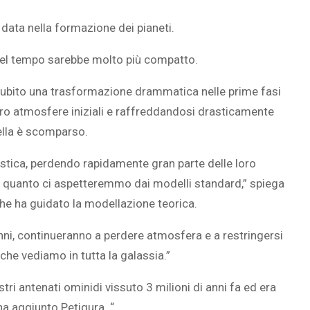
data nella formazione dei pianeti.
nel tempo sarebbe molto più compatto.
r subito una trasformazione drammatica nelle prime fasi
oro atmosfere iniziali e raffreddandosi drasticamente
tella è scomparso.
stica, perdendo rapidamente gran parte delle loro
i quanto ci aspetteremmo dai modelli standard,” spiega
he ha guidato la modellazione teorica.
nni, continueranno a perdere atmosfera e a restringersi
he vediamo in tutta la galassia.”
stri antenati ominidi vissuto 3 milioni di anni fa ed era
ha aggiunto Petigura. “