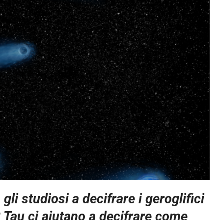
li studiosi a decifrare i geroglifici
98 Tau ci aiutano a decifrare come