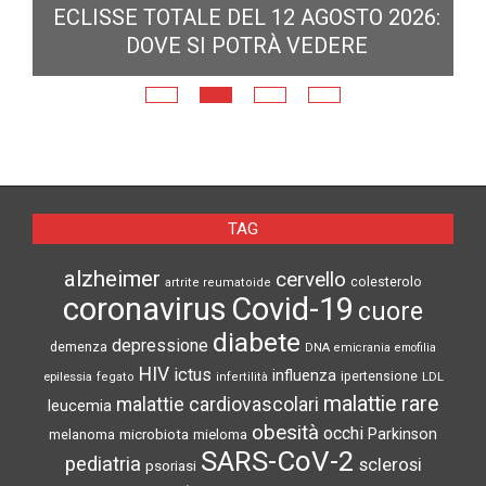
ECLISSE TOTALE DEL 12 AGOSTO 2026:
DOVE SI POTRÀ VEDERE
E
N
TAG
alzheimer
cervello
colesterolo
artrite reumatoide
coronavirus
Covid-19
cuore
diabete
depressione
demenza
DNA
emicrania
emofilia
HIV
ictus
influenza
epilessia
ipertensione
LDL
fegato
infertilità
malattie rare
malattie cardiovascolari
leucemia
obesità
occhi
microbiota
Parkinson
melanoma
mieloma
SARS-CoV-2
pediatria
sclerosi
psoriasi