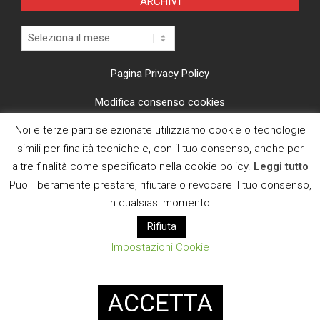
ARCHIVI
Archivi
Pagina Privacy Policy
Modifica consenso cookies
Noi e terze parti selezionate utilizziamo cookie o tecnologie
CI TROVI ANCHE SU
simili per finalità tecniche e, con il tuo consenso, anche per
altre finalità come specificato nella cookie policy.
Leggi tutto
Puoi liberamente prestare, rifiutare o revocare il tuo consenso,
in qualsiasi momento.
Rifiuta
E MAIL
Impostazioni Cookie
Designed using
Magazine News Byte
. Powered by
WordPress
.
ACCETTA