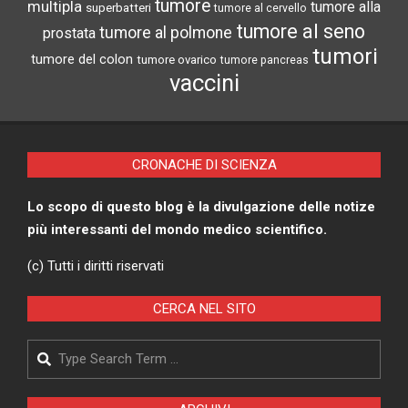
tumore
multipla
tumore alla
superbatteri
tumore al cervello
tumore al seno
tumore al polmone
prostata
tumori
tumore del colon
tumore ovarico
tumore pancreas
vaccini
CRONACHE DI SCIENZA
Lo scopo di questo blog è la divulgazione delle notize
più interessanti del mondo medico scientifico.
(c) Tutti i diritti riservati
CERCA NEL SITO
Search