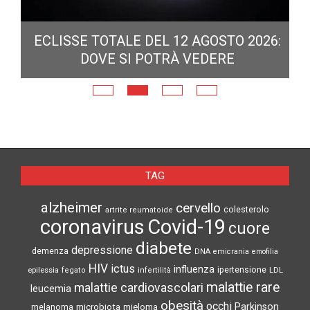
ECLISSE TOTALE DEL 12 AGOSTO 2026:
DOVE SI POTRÀ VEDERE
E
N
TAG
alzheimer
cervello
colesterolo
artrite reumatoide
coronavirus
Covid-19
cuore
diabete
depressione
demenza
DNA
emicrania
emofilia
HIV
ictus
influenza
epilessia
ipertensione
LDL
fegato
infertilità
malattie rare
malattie cardiovascolari
leucemia
obesità
occhi
microbiota
Parkinson
melanoma
mieloma