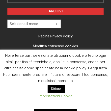
ARCHIVI
Archivi
Pagina Privacy Policy
Modifica consenso cookies
Noi e terze parti selezionate utilizziamo cookie o tecnologie
CI TROVI ANCHE SU
simili per finalità tecniche e, con il tuo consenso, anche per
altre finalità come specificato nella cookie policy.
Leggi tutto
Puoi liberamente prestare, rifiutare o revocare il tuo consenso,
in qualsiasi momento.
Rifiuta
E MAIL
Impostazioni Cookie
Designed using
Magazine News Byte
. Powered by
WordPress
.