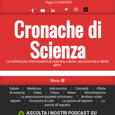
Oggi è il 6/8/2026
Skip
to
content
Cronache di
Scienza
Le notizie più interessanti di scienza, salute, astronomia e tanto
altro.
Primary
Menu
Navigation
Salute
Medicina
Astronomia
Curiosità
Pillole
Menu
di scienza
Video
Fisica
News
Alimentazione
Le associazioni pazienti informano
Archivio video
esperti
Cronache di Libri
La parola all’esperto
La
parola all’esperto
ASCOLTA I NOSTRI PODCAST SU