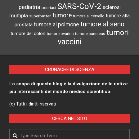
SARS-CoV-2
pediatria
sclerosi
psoriasi
tumore
multipla
tumore alla
superbatteri
tumore al cervello
tumore al seno
tumore al polmone
prostata
tumori
tumore del colon
tumore ovarico
tumore pancreas
vaccini
CRONACHE DI SCIENZA
Lo scopo di questo blog è la divulgazione delle notize
più interessanti del mondo medico scientifico.
(c) Tutti i diritti riservati
CERCA NEL SITO
Search