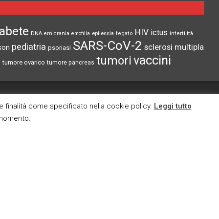
D
iabete
HIV
ictus
epilessia
DNA
emicrania
emofilia
fegato
infertilità
À
SARS-CoV-2
pediatria
sclerosi multipla
son
psoriasi
vaccini
tumori
tumore ovarico
tumore pancreas
CI TROVI ANCHE SU
re finalità come specificato nella cookie policy.
Leggi tutto
i momento.
cy
okies
E MAIL