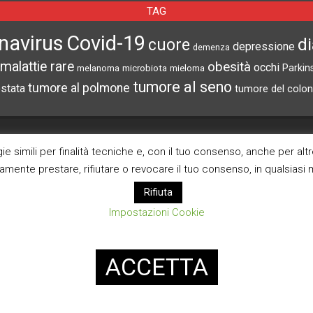
INFANTILE ASSOCIATI A
navirus
Covid-19
d
cuore
À CEREBRALE
depressione
demenza
ASSENZA DI FIGLI IN ET
ELODIE CHE LE
malattie rare
obesità
occhi
microbiota
Parkin
melanoma
mieloma
ADULTA
IMMAGINANO
tumore al seno
tumore al polmone
ostata
tumore del colon
CERCA NEL SITO
ARCHIVI
e simili per finalità tecniche e, con il tuo consenso, anche per alt
Archivi
ramente prestare, rifiutare o revocare il tuo consenso, in qualsias
Rifiuta
Pagina Privacy Poli
Impostazioni Cookie
Modifica consenso co
ACCETTA
Designed using
Magazine News Byte
. Powered by
WordPress
.