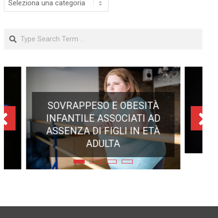
Search
ECLISSE TOTALE DEL 12
AGOSTO 2026: DOVE SI
POTRÀ VEDERE
BR
À