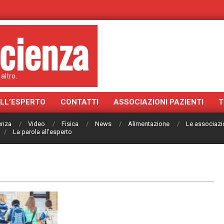
cienza
altro.
ALL’ESPERTO
CONTATTI
ASSOCIAZIONI PAZIENTI
T
ienza
Video
Fisica
News
Alimentazione
Le associazi
La parola all’esperto