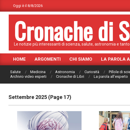
Skip
Oggi è il 8/8/2026
to
Cronache di S
content
Le notizie più interessanti di scienza, salute, astronomia e tanto 
HOME
ARGOMENTI
CHI SIAMO
LA PAROLA 
Primary
Navigation
Salute
Medicina
Astronomia
Curiosità
Pillole di sc
Menu
Archivio video esperti
Cronache di Libri
La parola all’esperto
Settembre 2025
(Page 17)