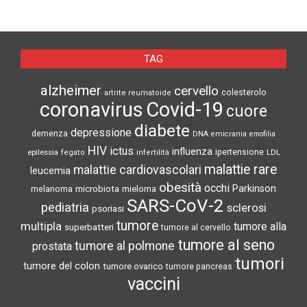
TAG
alzheimer
cervello
colesterolo
artrite reumatoide
coronavirus
Covid-19
cuore
diabete
depressione
demenza
DNA
emicrania
emofilia
HIV
ictus
influenza
epilessia
ipertensione
LDL
fegato
infertilità
malattie rare
malattie cardiovascolari
leucemia
obesità
occhi
microbiota
Parkinson
melanoma
mieloma
SARS-CoV-2
pediatria
sclerosi
psoriasi
tumore
multipla
tumore alla
superbatteri
tumore al cervello
tumore al seno
tumore al polmone
prostata
tumori
tumore del colon
tumore ovarico
tumore pancreas
vaccini