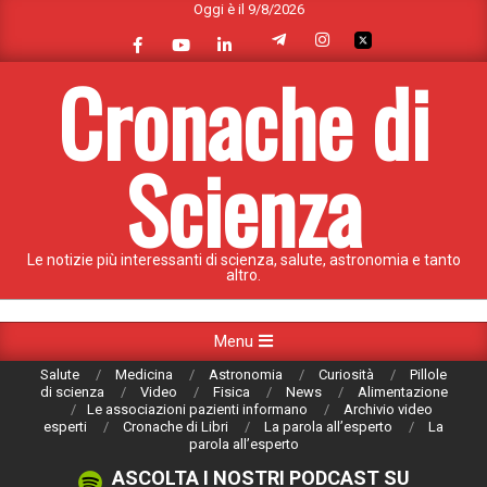
Oggi è il 9/8/2026
Skip
to
content
Cronache di
Scienza
Le notizie più interessanti di scienza, salute, astronomia e tanto
altro.
Primary
Menu
Navigation
Salute
Medicina
Astronomia
Curiosità
Pillole
Menu
di scienza
Video
Fisica
News
Alimentazione
Le associazioni pazienti informano
Archivio video
esperti
Cronache di Libri
La parola all’esperto
La
parola all’esperto
ASCOLTA I NOSTRI PODCAST SU