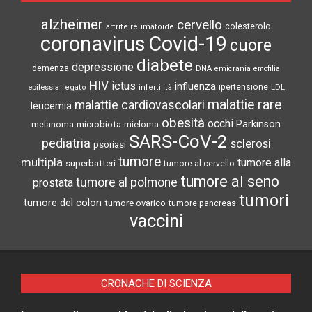
alzheimer
cervello
colesterolo
artrite reumatoide
coronavirus
Covid-19
cuore
diabete
depressione
demenza
DNA
emicrania
emofilia
HIV
ictus
influenza
epilessia
ipertensione
LDL
fegato
infertilità
malattie rare
malattie cardiovascolari
leucemia
obesità
occhi
microbiota
Parkinson
melanoma
mieloma
SARS-CoV-2
pediatria
sclerosi
psoriasi
tumore
multipla
tumore alla
superbatteri
tumore al cervello
tumore al seno
tumore al polmone
prostata
tumori
tumore del colon
tumore ovarico
tumore pancreas
vaccini
CRONACHE DI SCIENZA