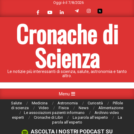
Oggi è il 7/8/2026
Skip
to
content
Cronache di
Scienza
Le notizie più interessanti di scienza, salute, astronomia e tanto
altro.
Primary
Menu
Navigation
Salute
Medicina
Astronomia
Curiosità
Pillole
Menu
di scienza
Video
Fisica
News
Alimentazione
Le associazioni pazienti informano
Archivio video
esperti
Cronache di Libri
La parola all’esperto
La
parola all’esperto
ASCOLTA I NOSTRI PODCAST SU