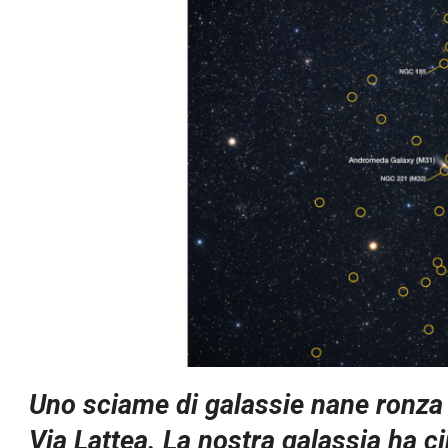
Uno sciame di galassie nane ronza 
Via Lattea. La nostra galassia ha c