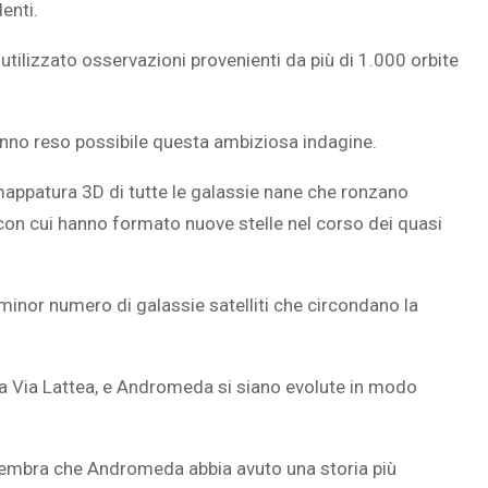
enti.
ilizzato osservazioni provenienti da più di 1.000 orbite
SOVRAPPESO E OBESIT
À CEREBRALE
INFANTILE ASSOCIATI A
 hanno reso possibile questa ambiziosa indagine.
ELODIE CHE LE
ASSENZA DI FIGLI IN ET
mappatura 3D di tutte le galassie nane che ronzano
IMMAGINANO
ADULTA
 con cui hanno formato nuove stelle nel corso dei quasi
inor numero di galassie satelliti che circondano la
 la Via Lattea, e Andromeda si siano evolute in modo
 sembra che Andromeda abbia avuto una storia più