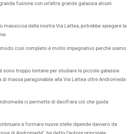
grande fusione con un’altra grande galassia alcuni
ù massiccia della nostra Via Lattea, potrebbe spiegare la
ane.
a in modo così completo è molto impegnativo perché siamo
é sono troppo lontane per studiare le piccole galassie
ina di massa paragonabile alla Via Lattea oltre Andromeda
 Andromeda ci permette di decifrare ciò che guida
 continuare a formare nuove stelle dipende davvero da
sia di Andromeda”, ha detto l’autore principale