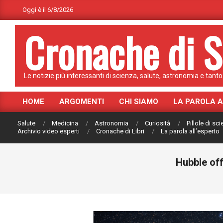
Skip
Oggi è il 6/8/2026
to
Cronache di S
content
Le notizie più interessanti di scienza, salute, astronomia e tanto 
HOME
ARGOMENTI
CHI SIAMO
LA PAROLA 
Primary
Navigation
Salute
Medicina
Astronomia
Curiosità
Pillole di sc
Menu
Archivio video esperti
Cronache di Libri
La parola all’esperto
Hubble off