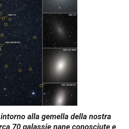
intorno alla gemella della nostra
irca 70 galassie nane conosciute e