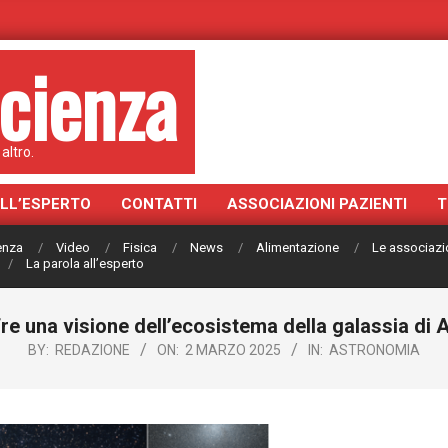
cienza
altro.
ALL’ESPERTO
CONTATTI
ASSOCIAZIONI PAZIENTI
T
ienza
Video
Fisica
News
Alimentazione
Le associazi
La parola all’esperto
re una visione dell’ecosistema della galassia d
BY:
REDAZIONE
ON:
2 MARZO 2025
IN:
ASTRONOMIA