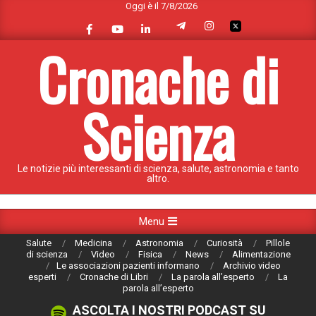
Oggi è il 7/8/2026
Skip
to
content
Cronache di
Scienza
Le notizie più interessanti di scienza, salute, astronomia e tanto
altro.
Primary
Menu
Navigation
Salute
Medicina
Astronomia
Curiosità
Pillole
Menu
di scienza
Video
Fisica
News
Alimentazione
Le associazioni pazienti informano
Archivio video
esperti
Cronache di Libri
La parola all’esperto
La
parola all’esperto
ASCOLTA I NOSTRI PODCAST SU