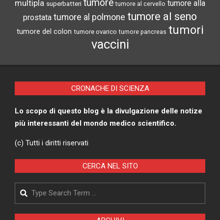
tumore
multipla
tumore alla
superbatteri
tumore al cervello
tumore al seno
tumore al polmone
prostata
tumori
tumore del colon
tumore ovarico
tumore pancreas
vaccini
CRONACHE DI SCIENZA
Lo scopo di questo blog è la divulgazione delle notize
più interessanti del mondo medico scientifico.
(c) Tutti i diritti riservati
CERCA NEL SITO
Search