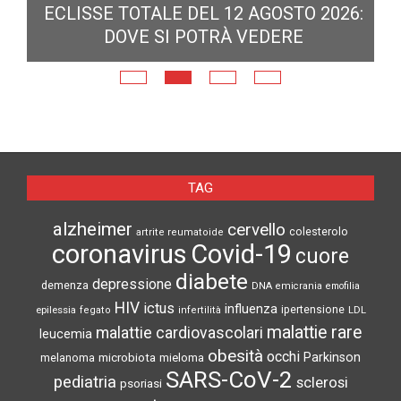
ECLISSE TOTALE DEL 12 AGOSTO 2026:
DOVE SI POTRÀ VEDERE
E
N
TAG
alzheimer
cervello
colesterolo
artrite reumatoide
coronavirus
Covid-19
cuore
diabete
depressione
demenza
DNA
emicrania
emofilia
HIV
ictus
influenza
epilessia
ipertensione
LDL
fegato
infertilità
malattie rare
malattie cardiovascolari
leucemia
obesità
occhi
microbiota
Parkinson
melanoma
mieloma
SARS-CoV-2
pediatria
sclerosi
psoriasi