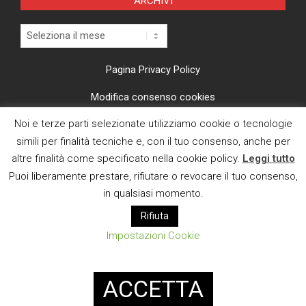
ARCHIVI
Archivi
Pagina Privacy Policy
Modifica consenso cookies
Noi e terze parti selezionate utilizziamo cookie o tecnologie
CI TROVI ANCHE SU
simili per finalità tecniche e, con il tuo consenso, anche per
altre finalità come specificato nella cookie policy.
Leggi tutto
Puoi liberamente prestare, rifiutare o revocare il tuo consenso,
in qualsiasi momento.
Rifiuta
E MAIL
Impostazioni Cookie
Designed using
Magazine News Byte
. Powered by
WordPress
.
ACCETTA