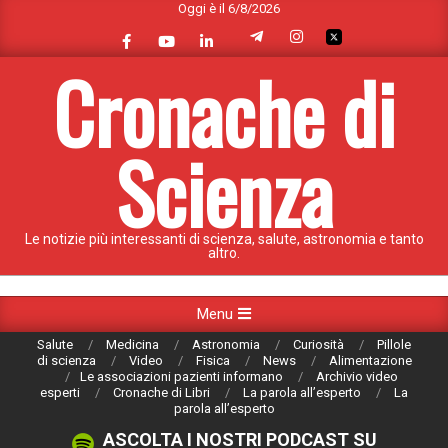
Oggi è il 6/8/2026
Skip
to
content
Cronache di
Scienza
Le notizie più interessanti di scienza, salute, astronomia e tanto
altro.
Primary
Menu
Navigation
Salute
Medicina
Astronomia
Curiosità
Pillole
Menu
di scienza
Video
Fisica
News
Alimentazione
Le associazioni pazienti informano
Archivio video
esperti
Cronache di Libri
La parola all’esperto
La
parola all’esperto
ASCOLTA I NOSTRI PODCAST SU