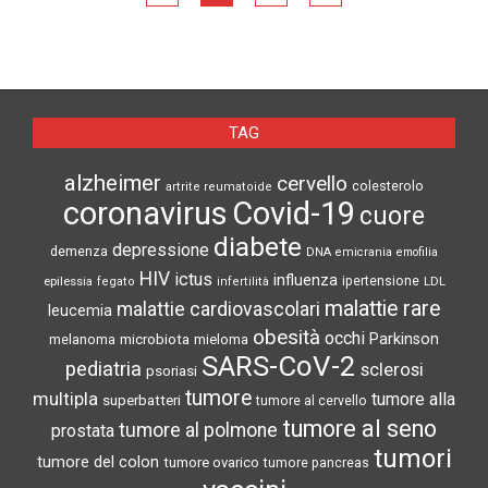
TAG
alzheimer
cervello
colesterolo
artrite reumatoide
coronavirus
Covid-19
cuore
diabete
depressione
demenza
DNA
emicrania
emofilia
HIV
ictus
influenza
epilessia
ipertensione
LDL
fegato
infertilità
malattie rare
malattie cardiovascolari
leucemia
obesità
occhi
microbiota
Parkinson
melanoma
mieloma
SARS-CoV-2
pediatria
sclerosi
psoriasi
tumore
multipla
tumore alla
superbatteri
tumore al cervello
tumore al seno
tumore al polmone
prostata
tumori
tumore del colon
tumore ovarico
tumore pancreas