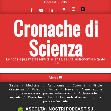
Oggi è il 8/8/2026
Skip
to
content
Cronache di
Scienza
Le notizie più interessanti di scienza, salute, astronomia e tanto
altro.
Primary
Menu
Navigation
Salute
Medicina
Astronomia
Curiosità
Pillole
Menu
di scienza
Video
Fisica
News
Alimentazione
Le associazioni pazienti informano
Archivio video
esperti
Cronache di Libri
La parola all’esperto
La
parola all’esperto
ASCOLTA I NOSTRI PODCAST SU