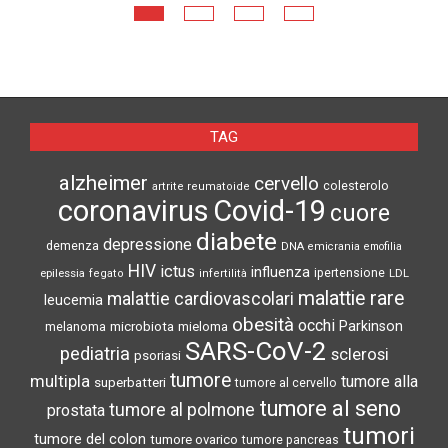
TAG
alzheimer
cervello
colesterolo
artrite reumatoide
coronavirus
Covid-19
cuore
diabete
depressione
demenza
DNA
emicrania
emofilia
HIV
ictus
influenza
epilessia
ipertensione
LDL
fegato
infertilità
malattie rare
malattie cardiovascolari
leucemia
obesità
occhi
microbiota
Parkinson
melanoma
mieloma
SARS-CoV-2
pediatria
sclerosi
psoriasi
tumore
multipla
tumore alla
superbatteri
tumore al cervello
tumore al seno
tumore al polmone
prostata
tumori
tumore del colon
tumore ovarico
tumore pancreas