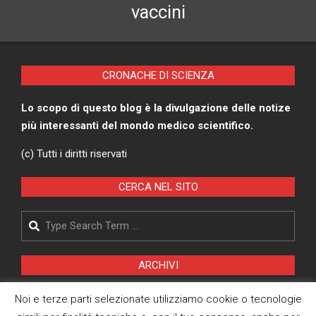
vaccini
CRONACHE DI SCIENZA
Lo scopo di questo blog è la divulgazione delle notize
più interessanti del mondo medico scientifico.
(c) Tutti i diritti riservati
CERCA NEL SITO
Search
ARCHIVI
Archivi
Noi e terze parti selezionate utilizziamo cookie o tecnologie