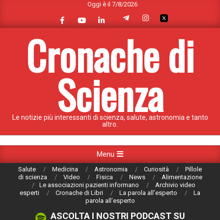
Oggi è il 7/8/2026
Skip
to
content
Cronache di
Scienza
Le notizie più interessanti di scienza, salute, astronomia e tanto
altro.
Primary
Menu
Navigation
Salute
Medicina
Astronomia
Curiosità
Pillole
Menu
di scienza
Video
Fisica
News
Alimentazione
Le associazioni pazienti informano
Archivio video
esperti
Cronache di Libri
La parola all’esperto
La
parola all’esperto
ASCOLTA I NOSTRI PODCAST SU