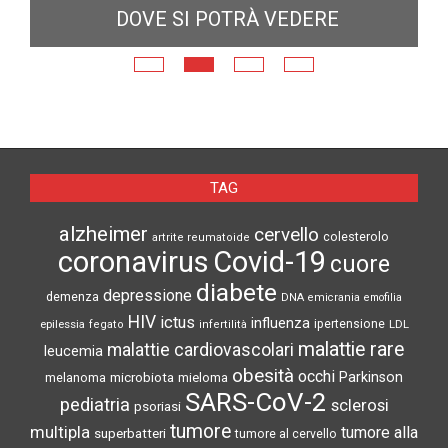
DOVE SI POTRÀ VEDERE
E
N
TAG
alzheimer
cervello
colesterolo
artrite reumatoide
coronavirus
Covid-19
cuore
diabete
depressione
demenza
DNA
emicrania
emofilia
HIV
ictus
influenza
epilessia
ipertensione
LDL
fegato
infertilità
malattie rare
malattie cardiovascolari
leucemia
obesità
occhi
microbiota
Parkinson
melanoma
mieloma
SARS-CoV-2
pediatria
sclerosi
psoriasi
tumore
multipla
tumore alla
superbatteri
tumore al cervello