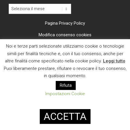
Archivi
Pagina Privacy Policy
Modifica consenso cookies
Noi e terze parti selezionate utilizziamo cookie o tecnologie
CI TROVI ANCHE SU
simili per finalità tecniche e, con il tuo consenso, anche per
altre finalità come specificato nella cookie policy.
Leggi tutto
Puoi liberamente prestare, rifiutare o revocare il tuo consenso,
in qualsiasi momento.
Rifiuta
E MAIL
Impostazioni Cookie
Designed using
Magazine News Byte
. Powered by
WordPress
.
ACCETTA