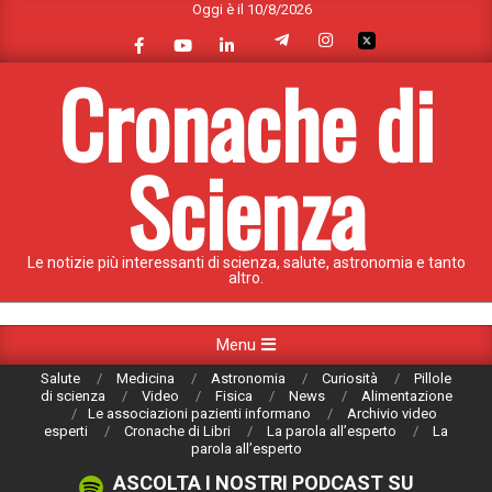
Oggi è il 10/8/2026
Skip
to
content
Cronache di
Scienza
Le notizie più interessanti di scienza, salute, astronomia e tanto
altro.
Primary
Menu
Navigation
Salute
Medicina
Astronomia
Curiosità
Pillole
Menu
di scienza
Video
Fisica
News
Alimentazione
Le associazioni pazienti informano
Archivio video
esperti
Cronache di Libri
La parola all’esperto
La
parola all’esperto
ASCOLTA I NOSTRI PODCAST SU