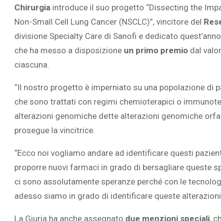
Chirurgia
introduce il suo progetto “Dissecting the Im
Non-Small Cell Lung Cancer (NSCLC)”, vincitore del
Res
divisione Specialty Care di Sanofi
e dedicato quest’anno
che ha messo a disposizione
un primo premio
dal valo
ciascuna.
“Il nostro progetto è imperniato su una popolazione di p
che sono trattati con regimi chemioterapici o immunote
alterazioni genomiche dette alterazioni genomiche orfa
prosegue la vincitrice.
“Ecco noi vogliamo andare ad identificare questi pazienti
proporre nuovi farmaci in grado di bersagliare queste sp
ci sono assolutamente speranze perché con le tecnologi
adesso siamo in grado di identificare queste alterazioni
La Giuria ha anche assegnato
due menzioni speciali
, c