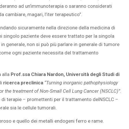
nderanno ad un’immunoterapia o saranno considerati
 cambiare, magari, l’iter terapeutico”.
 andando sicuramente nella direzione della medicina di
i singolo paziente deve essere trattato per la singola
 in generale, non si può più parlare in generale di tumore
come ogni paziente necessita del trattamento
 alla
Prof.ssa Chiara Nardon,
Università degli Studi di
i
ricerca preclinica
“Turning inorganic pathophysiology
s for the treatment of Non-Small Cell Lung Cancer (NSCLC)”.
di terapie – promettenti per il trattamento delNSCLC –
ale sia le cellule tumorali.
ceroso e quello dei metalli endogeni ferro e rame.