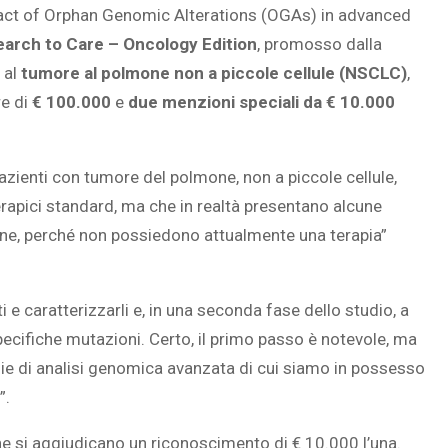
pact of Orphan Genomic Alterations (OGAs) in advanced
earch to Care
– Oncology Edition
,
promosso dalla
 al
tumore al polmone non a piccole cellule (NSCLC)
,
re di
€ 100.000
e
due menzioni speciali da € 10.000
L’ATTIVITÀ CEREBRALE
RIVELA LE MELODIE CHE 
azienti con tumore del polmone, non a piccole cellule,
PERSONE IMMAGINANO
rapici standard, ma che in realtà presentano alcune
ne, perché non possiedono attualmente una terapia”
 e caratterizzarli e, in una seconda fase dello studio, a
ecifiche mutazioni. Certo, il primo passo è notevole, ma
e di analisi genomica avanzata di cui siamo in possesso
”.
he si aggiudicano un riconoscimento di € 10.000 l’una.