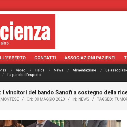
cienza
altro.
ALL’ESPERTO
CONTATTI
ASSOCIAZIONI PAZIENTI
T
ienza
Video
Fisica
News
Alimentazione
Le associazi
La parola all’esperto
i vincitori del bando Sanofi a sostegno della ric
IEMONTESE
ON:
30 MAGGIO 2023
IN:
NEWS
TAGGED:
TUMOR