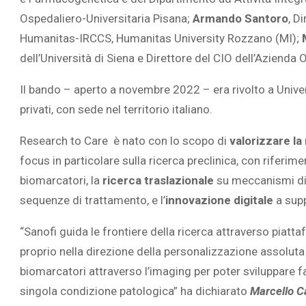
Ospedaliero-Universitaria Pisana;
Armando Santoro
, D
Humanitas-IRCCS, Humanitas University Rozzano (MI);
dell’Università di Siena e Direttore del CIO dell’Azienda
Il bando – aperto a novembre 2022 – era rivolto a
Univer
privati, con sede nel territorio italiano
.
Research to Care
è nato con lo scopo di
valorizzare la
focus in particolare sulla
ricerca preclinica, con
riferimen
biomarcatori, la
ricerca traslazionale
su meccanismi di 
sequenze di trattamento, e l’
innovazione digitale
a sup
“Sanofi guida le frontiere della ricerca attraverso piatt
proprio nella direzione della personalizzazione assoluta d
biomarcatori attraverso l’imaging per poter sviluppare 
singola condizione patologica” ha dichiarato
Marcello C