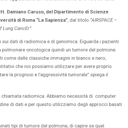
tt. Damiano Caruso, del Dipartimento di Scienze
iversità di Roma “La Sapienza”
, dal titolo
“AIRSPACE –
of Lung CancEr”
.
to sui dati di radiomica e di genomica. Eiguarda i pazienti
ia polmonare oncologica quindi un tumore del polmone.
i come delle classiche immagini in bianco e nero,
ntitativi che noi possiamo utilizzare per avere proprio
tare la prognosi e l’aggressività tumorale” spiega il
ene chiamata radiomica. Abbiamo necessità di computer
dine di dati e per questo utilizziamo degli approcci basati
nati tipi di tumore del polmone, di capire se quel