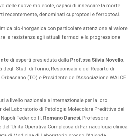
tivo delle nuove molecole, capaci di innescare la morte
ti recentemente, denominati cuproptosi e ferroptosi.
chimica bio-inorganica con particolare attenzione al valore
e la resistenza agli attuali farmaci e la progressione
ente
di esperti presieduta dalla
Prof.ssa Silvia Novello
,
 degli Studi di Torino, Responsabile del Reparto di
 Orbassano (TO) e Presidente dell’Associazione WALCE
i a livello nazionale e internazionale per la loro
r del Laboratorio di Patologia Molecolare Predittiva del
 Napoli Federico II;
Romano Danesi
, Professore
ore dell’Unità Operativa Complessa di Farmacologia clinica
ata di Medicina di Laboratorio presso l’Azienda