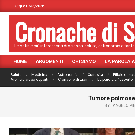
Skip
Oggi è il 6/8/2026
to
Cronache di S
content
Le notizie più interessanti di scienza, salute, astronomia e tanto 
HOME
ARGOMENTI
CHI SIAMO
LA PAROLA 
Primary
Navigation
Salute
Medicina
Astronomia
Curiosità
Pillole di sc
Menu
Archivio video esperti
Cronache di Libri
La parola all’esperto
Tumore polmone: 
BY:
ANGELO P