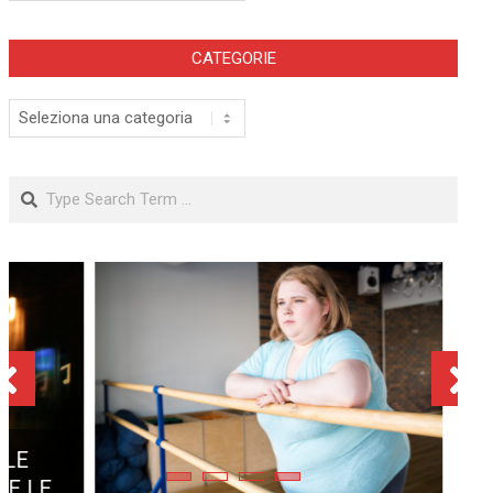
CATEGORIE
Categorie
Search
SOVRAPPESO E OBESITÀ
INFANTILE ASSOCIATI AD
ASSENZA DI FIGLI IN ETÀ
ADULTA