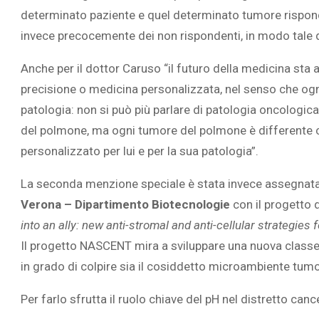
determinato paziente e quel determinato tumore rispo
invece precocemente dei non rispondenti, in modo tale da
Anche per il dottor Caruso “
il futuro della medicina sta
precisione o medicina personalizzata, nel senso che ogn
patologia: non si può più parlare di patologia oncologica
del polmone, ma ogni tumore del polmone è differente 
personalizzato per lui e per la sua patologia”.
La seconda menzione speciale è stata invece assegnata
Verona – Dipartimento Biotecnologie
con il progetto d
into an ally: new anti-stromal and anti-cellular strategie
Il progetto NASCENT mira a sviluppare una nuova classe 
in grado di colpire sia il cosiddetto microambiente tumor
Per farlo sfrutta il ruolo chiave del pH nel distretto can