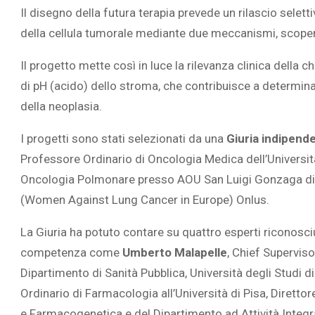
Il disegno della futura terapia prevede un rilascio selet
della cellula tumorale mediante due meccanismi, scoper
Il progetto mette così in luce la rilevanza clinica della 
di pH (acido) dello stroma, che contribuisce a determinar
della neoplasia.
I progetti sono stati selezionati da una
Giuria indipend
Professore Ordinario di Oncologia Medica dell’Università
Oncologia Polmonare presso AOU San Luigi Gonzaga di
(Women Against Lung Cancer in Europe) Onlus.
La Giuria ha potuto contare su quattro esperti riconosciut
competenza come
Umberto Malapelle
, Chief Superviso
Dipartimento di Sanità Pubblica, Università degli Studi di
Ordinario di Farmacologia all’Università di Pisa, Dirett
e Farmacogenetica e del Dipartimento ad Attività Integr