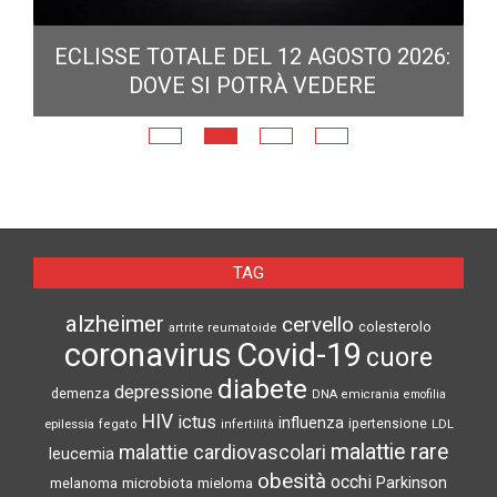
ECLISSE TOTALE DEL 12 AGOSTO 2026:
DOVE SI POTRÀ VEDERE
E
N
TAG
alzheimer
cervello
colesterolo
artrite reumatoide
coronavirus
Covid-19
cuore
diabete
depressione
demenza
DNA
emicrania
emofilia
HIV
ictus
influenza
epilessia
ipertensione
LDL
fegato
infertilità
malattie rare
malattie cardiovascolari
leucemia
obesità
occhi
microbiota
Parkinson
melanoma
mieloma