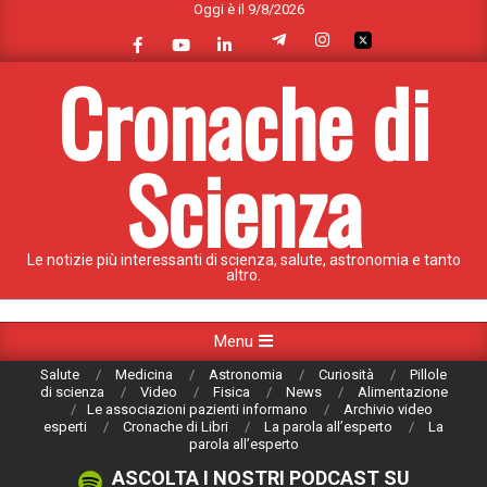
Oggi è il 9/8/2026
Skip
to
content
Cronache di
Scienza
Le notizie più interessanti di scienza, salute, astronomia e tanto
altro.
Primary
Menu
Navigation
Salute
Medicina
Astronomia
Curiosità
Pillole
Menu
di scienza
Video
Fisica
News
Alimentazione
Le associazioni pazienti informano
Archivio video
esperti
Cronache di Libri
La parola all’esperto
La
parola all’esperto
ASCOLTA I NOSTRI PODCAST SU