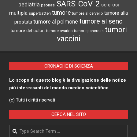
SARS-CoV-2
pediatria
sclerosi
psoriasi
tumore
multipla
tumore alla
superbatteri
tumore al cervello
tumore al seno
tumore al polmone
prostata
tumori
tumore del colon
tumore ovarico
tumore pancreas
vaccini
CRONACHE DI SCIENZA
Lo scopo di questo blog è la divulgazione delle notize
più interessanti del mondo medico scientifico.
(c) Tutti i diritti riservati
CERCA NEL SITO
Search