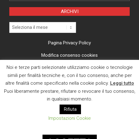
ARCHIVI
Archivi
Pagina Privacy Policy
Modifica consenso cookies
Noi e terze parti selezionate utilizziamo cookie o tecnologie
CI TROVI ANCHE SU
simili per finalità tecniche e, con il tuo consenso, anche per
altre finalità come specificato nella cookie policy.
Leggi tutto
Puoi liberamente prestare, rifiutare o revocare il tuo consenso,
in qualsiasi momento.
Rifiuta
E MAIL
Impostazioni Cookie
Designed using
Magazine News Byte
. Powered by
WordPress
.